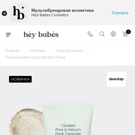
Мультибрендовая косметика
Скачать
Hey! Babes Cosmetics
0
—
—
—
Главная
Магазин
Уход за лицом
Очищающие средства для лица
НОВИНКА