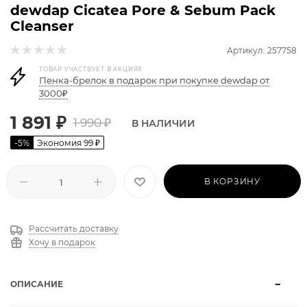
dewdap Cicatea Pore & Sebum Pack
Cleanser
Артикул: 257758
ТОВАР УЧАСТВУЕТ В АКЦИЯХ
Пенка-брелок в подарок при покупке dewdap от
3000₽
1 891
₽
1 990
₽
В НАЛИЧИИ
-
5
%
Экономия
99
₽
В КОРЗИНУ
Рассчитать доставку
Хочу в подарок
ОПИСАНИЕ