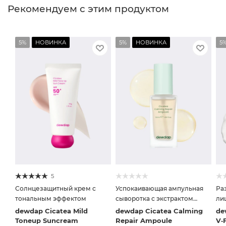
Рекомендуем с этим продуктом
5%
НОВИНКА
5%
НОВИНКА
5
5
Солнцезащитный крем с
Успокаивающая ампульная
Ра
тональным эффектом
сыворотка с экстрактом
ли
центеллы
dewdap Cicatea Mild
dewdap Cicatea Calming
de
Toneup Suncream
Repair Ampoule
V‑