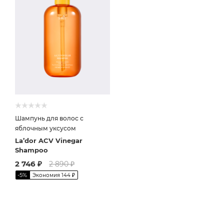
Шампунь для волос с
яблочным уксусом
La’dor ACV Vinegar
Shampoo
2 746
₽
2 890
₽
-
5
%
Экономия
144
₽