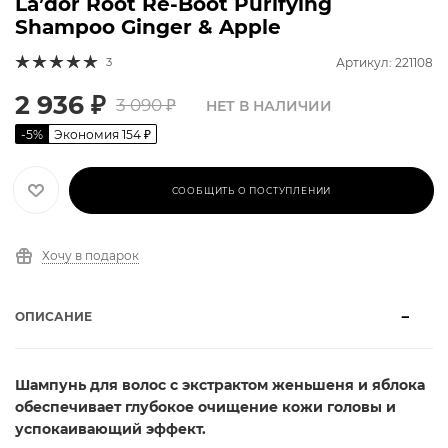
La’dor Root Re-Boot Purifying
Shampoo Ginger & Apple
3
Артикул: 221108
2 936
₽
3 090
₽
НЕТ В НАЛИЧИИ
-
5
%
Экономия
154
₽
СООБЩИТЬ О ПОСТУПЛЕНИИ
Хочу в подарок
ОПИСАНИЕ
Шампунь для волос с экстрактом женьшеня и яблока
обеспечивает глубокое очищение кожи головы и
успокаивающий эффект.