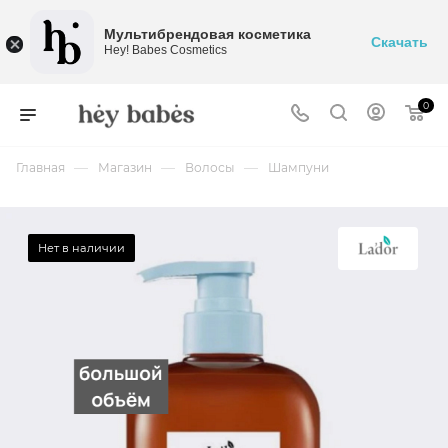
Мультибрендовая косметика
Скачать
Hey! Babes Cosmetics
0
—
—
—
Главная
Магазин
Волосы
Шампуни
Нет в наличии