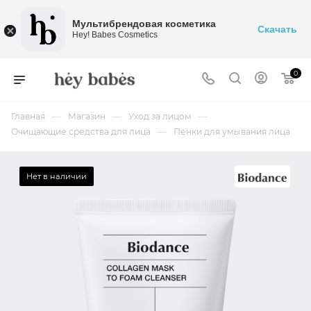
Мультибрендовая косметика
Скачать
Hey! Babes Cosmetics
0
—
—
—
Главная
Магазин
Уход за лицом
—
Очищающие средства для лица
Пенки для умывания лица
Нет в наличии