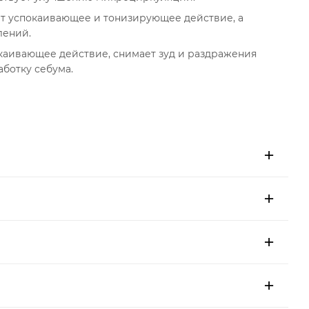
ет успокаивающее и тонизирующее действие, а
лений.
окаивающее действие, снимает зуд и раздражения
аботку себума.