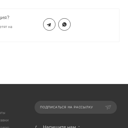
ция?
етят на
ПОДПИСАТЬСЯ НА РАССЫЛКУ
аты
тавки
Напишите нам
товар