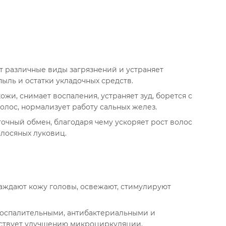
т различные виды загрязнений и устраняет
пыль и остатки укладочных средств.
жи, снимает воспаления, устраняет зуд, борется с
лос, нормализует работу сальных желез.
чный обмен, благодаря чему ускоряет рост волос
олосяных луковиц.
лаждают кожу головы, освежают, стимулируют
воспалительными, антибактериальными и
ствует улучшению микроциркуляции.