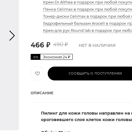
Крем Dr.Althea в подарок при любой покупк
Пенка Celimax в подарок при любой покупк
Тонер-диски Celimax в подарок при любой 
Гидрофильный бальзам Arocell в подарок п
Крем для рук Round lab в подарок при люб
466
₽
490
₽
НЕТ В НАЛИЧИИ
Экономия
24
₽
-
5
%
СООБЩИТЬ О ПОСТУПЛЕНИИ
ОПИСАНИЕ
Пилинг для кожи головы направлен на
ороговевшего слоя клеток кожи головы