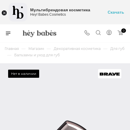
Мультибрендовая косметика
Скачать
Hey! Babes Cosmetics
0
—
—
—
Главная
Магазин
Декоративная косметика
Для губ
—
Бальзамы и уход для губ
Нет в наличии