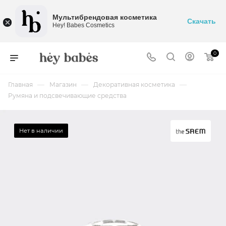
Мультибрендовая косметика
Скачать
Hey! Babes Cosmetics
0
—
—
—
Главная
Магазин
Декоративная косметика
Румяна и подсвечивающие средства
Нет в наличии