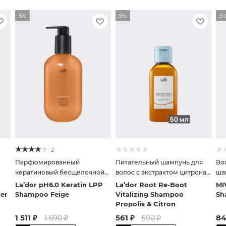
5%
5%
5
2
Парфюмированный
Питательный шампунь для
Во
кератиновый бесщелочной
волос с экстрактом цитрона
ша
шампунь
и прополисом
La’dor pH6.0 Keratin LPP
La’dor Root Re-Boot
MI
er
Shampoo Feige
Vitalizing Shampoo
Sh
Propolis & Citron
1 511
₽
561
₽
84
1 590
₽
590
₽