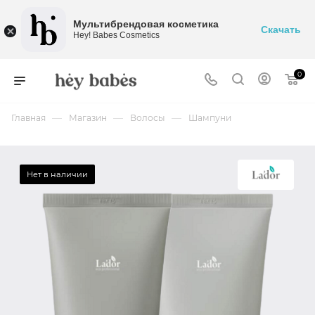
Мультибрендовая косметика
Скачать
Hey! Babes Cosmetics
0
—
—
—
Главная
Магазин
Волосы
Шампуни
Нет в наличии