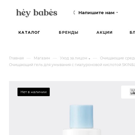
Напишите нам
КАТАЛОГ
БРЕНДЫ
АКЦИИ
Б
—
—
—
Главная
Магазин
Уход за лицом
Очищающие средс
Очищающий гель для умывания с гиалуроновой кислотой SKIN&LAB
Нет в наличии