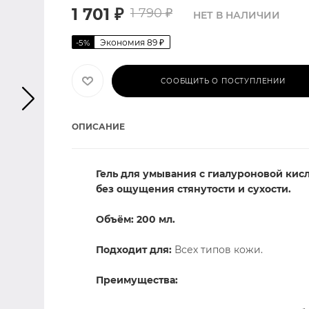
1 701
₽
1 790
₽
НЕТ В НАЛИЧИИ
Экономия
89
₽
-
5
%
СООБЩИТЬ О ПОСТУПЛЕНИИ
ОПИСАНИЕ
Гель для умывания с гиалуроновой кис
без ощущения стянутости и сухости.
Объём: 200 мл.
Подходит для:
Всех типов кожи.
Преимущества: