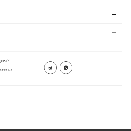
ция?
етят на