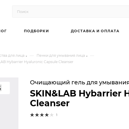
ЛОГ
ПОДБОРКИ
ДОСТАВКА И ОПЛАТА
—
—
тва для лица
Пенки для умывания лица
 Hybarrier Hyaluronic Capsule Cleanser
Очищающий гель для умывания 
SKIN&LAB Hybarrier H
Cleanser
1