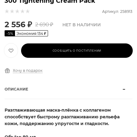
300 Tightening Cream Pack
Артикул: 258913
2 556
₽
2 690
₽
НЕТ В НАЛИЧИИ
-
5
%
Экономия
134
₽
СООБЩИТЬ О ПОСТУПЛЕНИИ
Хочу в подарок
ОПИСАНИЕ
Разглаживающая маска-плёнка с коллагеном
способствует быстрому разглаживанию рельефа
кожи, поддержанию упругости и гладкости.