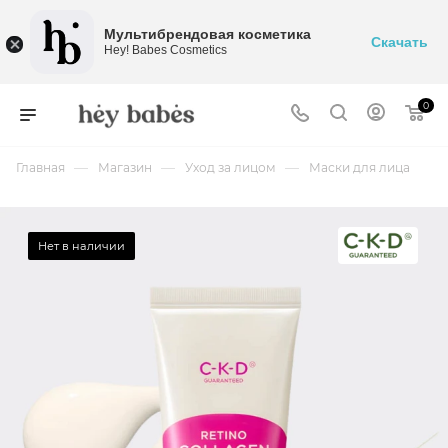
Мультибрендовая косметика
Скачать
Hey! Babes Cosmetics
0
—
—
—
Главная
Магазин
Уход за лицом
Маски для лица
Нет в наличии