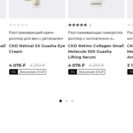
3
Разглаживающий крем-
Разглаживающая сыворотка-
Ра
роллер для век с ретиналем
роллер с коллагеном и
ко
ретиналем
all
CKD Retinal 5X Guasha Eye
CKD Retino Collagen Small
CK
Cream
Molecule 300 Guasha
Mo
Lifting Serum
Am
4 076
₽
4 076
₽
3 
4 290
₽
4 290
₽
-
5
%
-
5
%
-
5
Экономия
214
₽
Экономия
214
₽