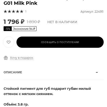
G01 Milk Pink
1
Артикул: 224911
1 796
₽
1 890
₽
НЕТ В НАЛИЧИИ
-
5
%
Экономия
94
₽
СООБЩИТЬ О ПОСТУПЛЕНИИ
Хочу в подарок
ОПИСАНИЕ
Стойкий пигмент для губ подарит губам милый
оттенок с мягким сиянием.
Объём: 3.8 гр.