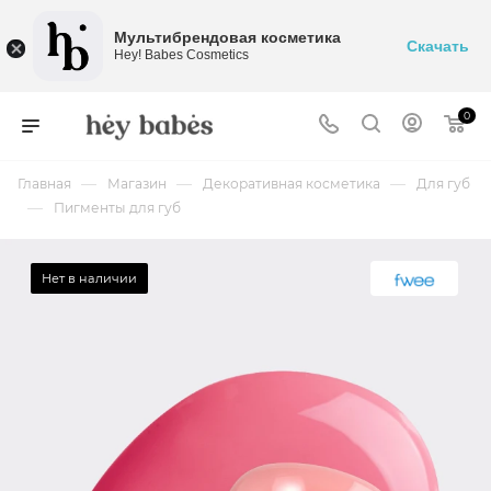
Мультибрендовая косметика
Скачать
Hey! Babes Cosmetics
0
—
—
—
Главная
Магазин
Декоративная косметика
Для губ
—
Пигменты для губ
Нет в наличии