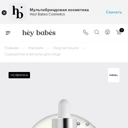
Мультибрендовая косметика
Скачать
Hey! Babes Cosmetics
0
—
—
—
Главная
Магазин
Уход за лицом
Сыворотки и ампулы для лица
НОВИНКА