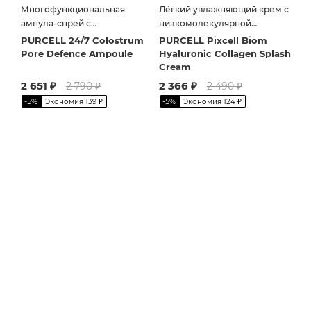
Многофункциональная
Лёгкий увлажняющий крем с
ампула-спрей с
низкомолекулярной
пробиотиками
гиалуроновой кислотой
PURCELL 24/7 Colostrum
PURCELL Pixcell Biom
Pore Defence Ampoule
Hyaluronic Collagen Splash
Cream
2 651
₽
2 366
₽
2 790
₽
2 490
₽
-
5
%
-
5
%
Экономия
139
₽
Экономия
124
₽