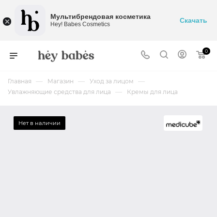
Мультибрендовая косметика
Скачать
Hey! Babes Cosmetics
0
—
—
—
Главная
Магазин
Уход за лицом
—
Увлажняющие средства для лица
Кремы для лица
Нет в наличии