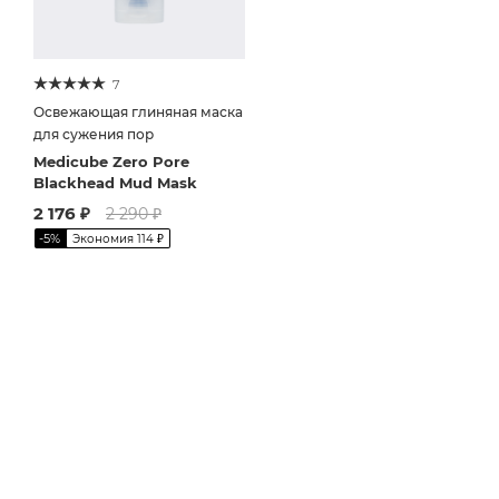
7
Освежающая глиняная маска
для сужения пор
Medicube Zero Pore
Blackhead Mud Mask
2 176
₽
2 290
₽
-
5
%
Экономия
114
₽