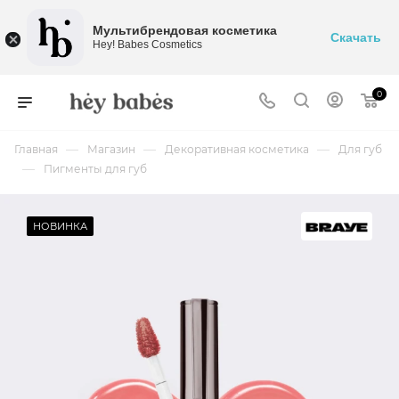
Мультибрендовая косметика
Скачать
Hey! Babes Cosmetics
0
—
—
—
Главная
Магазин
Декоративная косметика
Для губ
—
Пигменты для губ
НОВИНКА