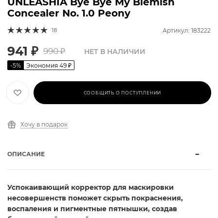
UNLEASHIA Bye Bye My Blemish
Concealer No. 1.0 Peony
18
Артикул: 183222
941
₽
990
₽
НЕТ В НАЛИЧИИ
-
5
%
Экономия
49
₽
СООБЩИТЬ О ПОСТУПЛЕНИИ
Хочу в подарок
ОПИСАНИЕ
Успокаивающий корректор для маскировки
несовершенств поможет скрыть покраснения,
воспаления и пигментные пятнышки, создав