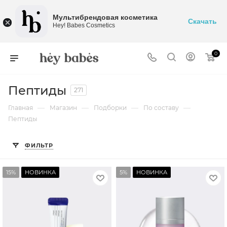
Мультибрендовая косметика
Скачать
Hey! Babes Cosmetics
0
Пептиды
271
—
—
—
—
Главная
Магазин
Подборки
По составу
Пептиды
ФИЛЬТР
15%
НОВИНКА
5%
НОВИНКА