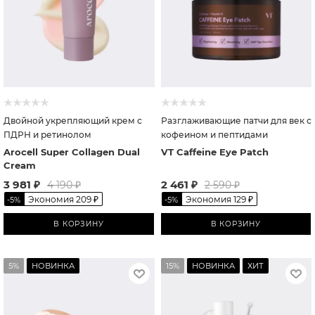
Двойной укрепляющий крем с
Разглаживающие патчи для век с
ПДРН и ретинолом
кофеином и пептидами
Arocell Super Collagen Dual
VT Caffeine Eye Patch
Cream
3 981
₽
2 461
₽
4 190
₽
2 590
₽
Экономия
209
₽
Экономия
129
₽
-
5
%
-
5
%
В КОРЗИНУ
В КОРЗИНУ
5%
НОВИНКА
15%
НОВИНКА
ХИТ