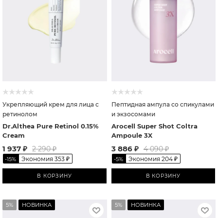
Укрепляющий крем для лица с
Пептидная ампула со спикулами
ретинолом
и экзосомами
Dr.Althea Pure Retinol 0.15%
Arocell Super Shot Coltra
Cream
Ampoule 3X
1 937
₽
3 886
₽
2 290
₽
4 090
₽
Экономия
353
₽
Экономия
204
₽
-
15
%
-
5
%
В КОРЗИНУ
В КОРЗИНУ
5%
НОВИНКА
5%
НОВИНКА