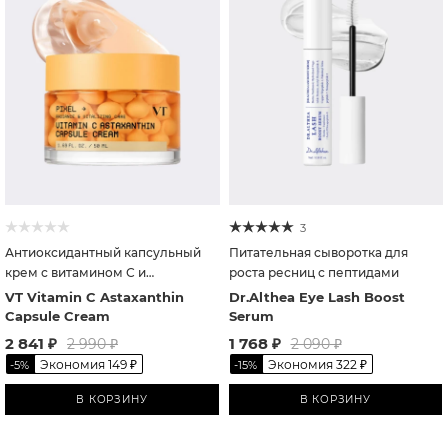
3
Антиоксидантный капсульный
Питательная сыворотка для
крем с витамином С и
роста ресниц с пептидами
астаксантином
VT Vitamin C Astaxanthin
Dr.Althea Eye Lash Boost
Capsule Cream
Serum
2 841
₽
1 768
₽
2 990
₽
2 090
₽
Экономия
149
₽
Экономия
322
₽
-
5
%
-
15
%
В КОРЗИНУ
В КОРЗИНУ