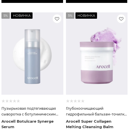
5%
НОВИНКА
5%
НОВИНКА
Пузырьковая подтягивающая
Глубокоочищающий
сыворотка с ботулиническим
гидрофильный бальзам-точилка
пептидом и экзосомами
с коллагеном
Arocell Botulcare Synerge
Arocell Super Collagen
Serum
Melting Cleansing Balm