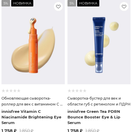
5%
НОВИНКА
5%
НОВИНКА
Обновляющая сыворотка-
Сыворотка-бустер для век и
роллер для век с витамином С и
области губ с ретинолом и ПДРН
ниацинамидом
innisfree Vitamin C
innisfree Green Tea PDRN
Niacinamide Brightening Eye
Bounce Booster Eye & Lip
Serum
Serum
1 758
₽
1 758
₽
1 850
₽
1 850
₽