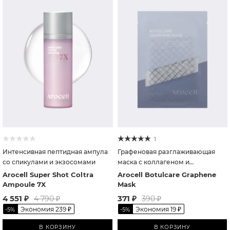
1
Интенсивная пептидная ампула
Графеновая разглаживающая
со спикулами и экзосомами
маска с коллагеном и
ботулиническим пептидом
Arocell Super Shot Coltra
Arocell Botulcare Graphene
Ampoule 7X
Mask
4 551
₽
371
₽
4 790
₽
390
₽
Экономия
239
₽
Экономия
19
₽
-
5
%
-
5
%
В КОРЗИНУ
В КОРЗИНУ