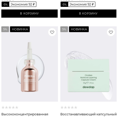
Экономия
92
₽
Экономия
92
₽
-
5
%
-
5
%
В КОРЗИНУ
В КОРЗИНУ
5%
НОВИНКА
5%
НОВИНКА
Высококонцентрированная
Восстанавливающий капсульный