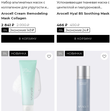
Набор альгинатных масок с
Успокаивающая тканевая маска с
коллагеном для упругости и
центеллой и гиалуроновой
сияния кожи
кислотой
Arocell Cream Remodeling
Arocell Hyal B5 Soothing Mask
Mask Collagen
2 841
₽
466
₽
2 990
₽
490
₽
Экономия
149
₽
Экономия
24
₽
-
5
%
-
5
%
В КОРЗИНУ
В КОРЗИНУ
5%
НОВИНКА
5%
НОВИНКА