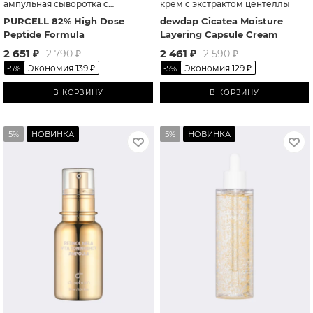
ампульная сыворотка с
крем с экстрактом центеллы
коллагеном и пептидами
PURCELL 82% High Dose
dewdap Cicatea Moisture
Peptide Formula
Layering Capsule Cream
2 651
₽
2 461
₽
2 790
₽
2 590
₽
Экономия
139
₽
Экономия
129
₽
-
5
%
-
5
%
В КОРЗИНУ
В КОРЗИНУ
5%
НОВИНКА
5%
НОВИНКА