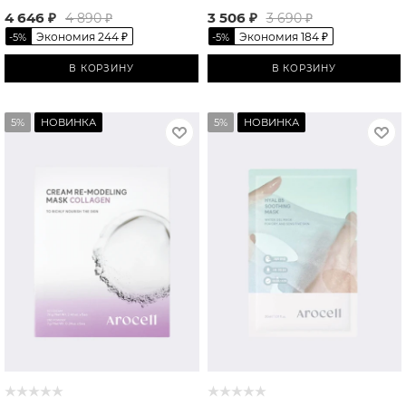
4 646
₽
3 506
₽
4 890
₽
3 690
₽
Экономия
244
₽
Экономия
184
₽
-
5
%
-
5
%
В КОРЗИНУ
В КОРЗИНУ
5%
НОВИНКА
5%
НОВИНКА