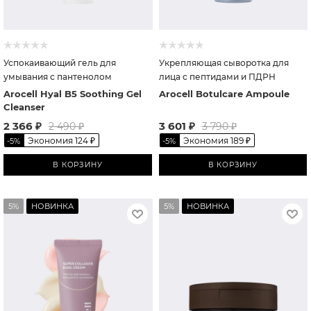
Успокаивающий гель для
Укрепляющая сыворотка для
умывания с пантенолом
лица с пептидами и ПДРН
Arocell Hyal B5 Soothing Gel
Arocell Botulcare Ampoule
Cleanser
2 366
₽
3 601
₽
2 490
₽
3 790
₽
Экономия
124
₽
Экономия
189
₽
-
5
%
-
5
%
В КОРЗИНУ
В КОРЗИНУ
5%
НОВИНКА
5%
НОВИНКА