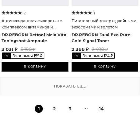
2
1
Антиоксидантная сыворотка с
Питательный тонер с двойными
комплексом витаминов и
экзосомами и золотом
спикулами
DR.REBORN Retinol Mela Vita
DR.REBORN Dual Exo Pure
Toningshot Ampoule
Gold Signal Toner
3 031
₽
2 366
₽
3 190
₽
2 490
₽
Экономия
159
₽
Экономия
124
₽
-
5
%
-
5
%
В КОРЗИНУ
В КОРЗИНУ
ПОКАЗАТЬ ЕЩЕ
1
2
3
14