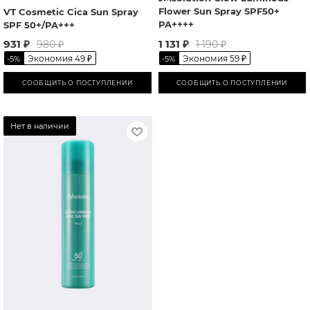
Flower Sun Spray SPF50+
VT Cosmetic Cica Sun Spray
PA++++
SPF 50+/PA+++
931
₽
1 131
₽
980
₽
1 190
₽
Экономия
49
₽
Экономия
59
₽
-
5
%
-
5
%
СООБЩИТЬ О ПОСТУПЛЕНИИ
СООБЩИТЬ О ПОСТУПЛЕНИИ
Нет в наличии