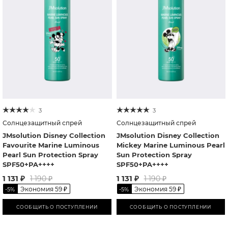
3
3
Солнцезащитный спрей
Солнцезащитный спрей
JMsolution Disney Collection
JMsolution Disney Collection
Favourite Marine Luminous
Mickey Marine Luminous Pearl
Pearl Sun Protection Spray
Sun Protection Spray
SPF50+PA++++
SPF50+PA++++
1 131
₽
1 131
₽
1 190
₽
1 190
₽
Экономия
59
₽
Экономия
59
₽
-
5
%
-
5
%
СООБЩИТЬ О ПОСТУПЛЕНИИ
СООБЩИТЬ О ПОСТУПЛЕНИИ