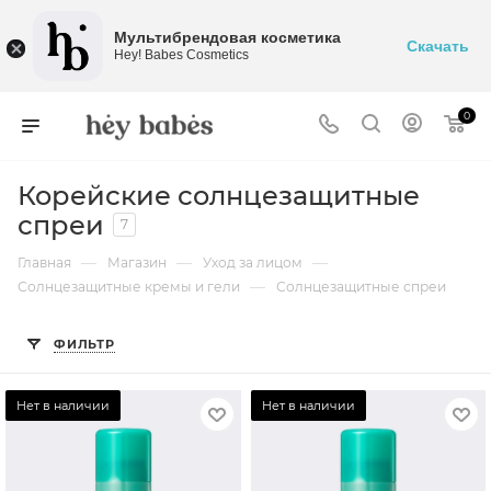
Мультибрендовая косметика
Скачать
Hey! Babes Cosmetics
0
Корейские солнцезащитные
спреи
7
—
—
—
Главная
Магазин
Уход за лицом
—
Солнцезащитные кремы и гели
Солнцезащитные спреи
ФИЛЬТР
Нет в наличии
Нет в наличии