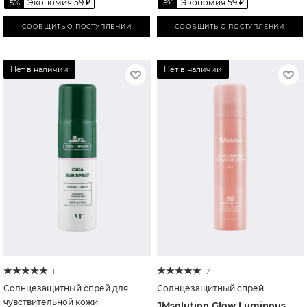
Экономия
59
₽
Экономия
59
₽
-
5
%
-
5
%
СООБЩИТЬ О ПОСТУПЛЕНИИ
СООБЩИТЬ О ПОСТУПЛЕНИИ
Нет в наличии
Нет в наличии
1
7
Солнцезащитный спрей для
Солнцезащитный спрей
чувствительной кожи
JMsolution Glow Luminous