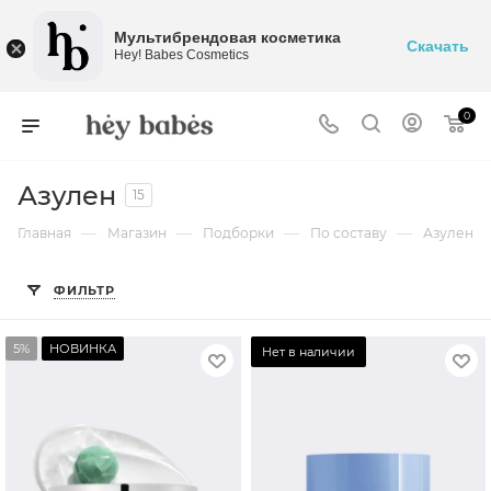
Мультибрендовая косметика
Скачать
Hey! Babes Cosmetics
0
Азулен
15
—
—
—
—
Главная
Магазин
Подборки
По составу
Азулен
ФИЛЬТР
5%
НОВИНКА
Нет в наличии