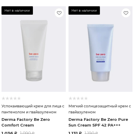
Нет в наличии
Нет в наличии
Успокаивающий крем для лица с
Мягкий солнцезащитный крем с
пантенолом и гвайазуленом
гвайазуленом
Derma Factory Be Zero
Derma Factory Be Zero Pure
Comfort Cream
Sun Cream SPF 42 PA+++
1 036
₽
1 131
₽
1 090
₽
1 190
₽