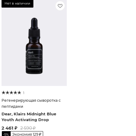
Нет в наличии
1
Регенерирующая сыворотка с
пептидами
Dear, Klairs Midnight Blue
Youth Activating Drop
2 461
₽
2 590
₽
Экономия
129
₽
-
5
%