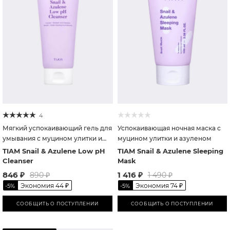
4
Мягкий успокаивающий гель для
Успокаивающая ночная маска с
умывания с муцином улитки и
муцином улитки и азуленом
азуленом
TIAM Snail & Azulene Low pH
TIAM Snail & Azulene Sleeping
Cleanser
Mask
846
₽
1 416
₽
890
₽
1 490
₽
Экономия
44
₽
Экономия
74
₽
-
5
%
-
5
%
СООБЩИТЬ О ПОСТУПЛЕНИИ
СООБЩИТЬ О ПОСТУПЛЕНИИ