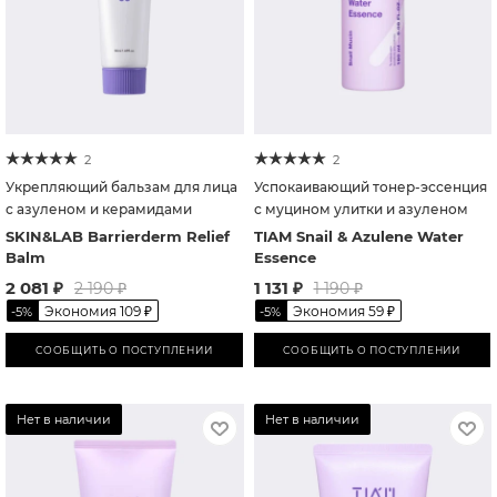
2
2
Укрепляющий бальзам для лица
Успокаивающий тонер-эссенция
с азуленом и керамидами
с муцином улитки и азуленом
SKIN&LAB Barrierderm Relief
TIAM Snail & Azulene Water
Balm
Essence
2 081
₽
1 131
₽
2 190
₽
1 190
₽
Экономия
109
₽
Экономия
59
₽
-
5
%
-
5
%
СООБЩИТЬ О ПОСТУПЛЕНИИ
СООБЩИТЬ О ПОСТУПЛЕНИИ
Нет в наличии
Нет в наличии