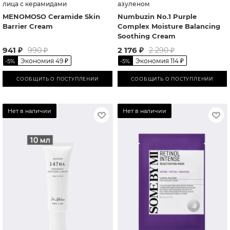
лица с керамидами
азуленом
MENOMOSO Ceramide Skin
Numbuzin No.1 Purple
Barrier Cream
Complex Moisture Balancing
Soothing Cream
941
₽
2 176
₽
990
₽
2 290
₽
Экономия
49
₽
Экономия
114
₽
-
5
%
-
5
%
СООБЩИТЬ О ПОСТУПЛЕНИИ
СООБЩИТЬ О ПОСТУПЛЕНИИ
Нет в наличии
Нет в наличии