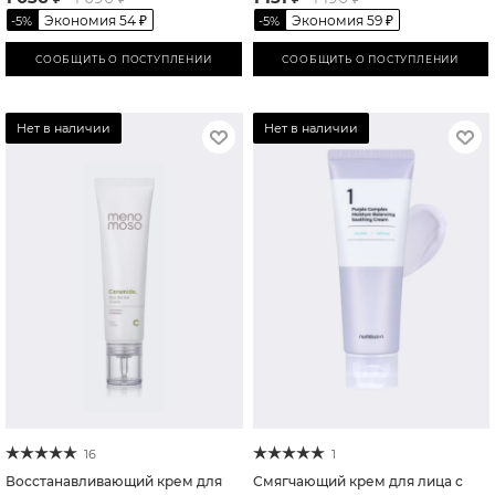
Экономия
54
₽
Экономия
59
₽
-
5
%
-
5
%
СООБЩИТЬ О ПОСТУПЛЕНИИ
СООБЩИТЬ О ПОСТУПЛЕНИИ
Нет в наличии
Нет в наличии
16
1
Восстанавливающий крем для
Смягчающий крем для лица с