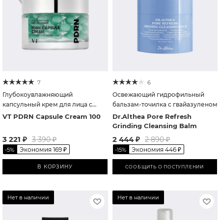
7
6
Глубокоувлажняющий
Освежающий гидрофильный
капсульный крем для лица с
бальзам-точилка с гвайазуленом
ПДРН
VT PDRN Capsule Cream 100
Dr.Althea Pore Refresh
Grinding Cleansing Balm
3 221
₽
2 444
₽
3 390
₽
2 890
₽
Экономия
169
₽
Экономия
446
₽
-
5
%
-
15
%
В КОРЗИНУ
СООБЩИТЬ О ПОСТУПЛЕНИИ
Нет в наличии
Нет в наличии