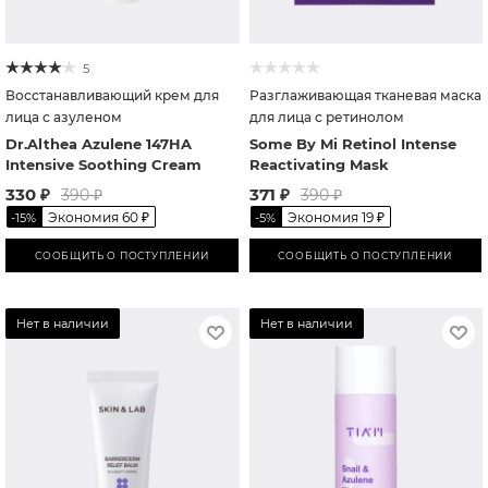
5
Восстанавливающий крем для
Разглаживающая тканевая маска
лица с азуленом
для лица с ретинолом
Dr.Althea Azulene 147HA
Some By Mi Retinol Intense
Intensive Soothing Cream
Reactivating Mask
330
₽
371
₽
390
₽
390
₽
Экономия
60
₽
Экономия
19
₽
-
15
%
-
5
%
СООБЩИТЬ О ПОСТУПЛЕНИИ
СООБЩИТЬ О ПОСТУПЛЕНИИ
Нет в наличии
Нет в наличии