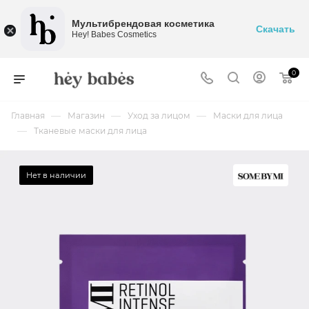
Мультибрендовая косметика
Скачать
Hey! Babes Cosmetics
0
—
—
—
Главная
Магазин
Уход за лицом
Маски для лица
—
Тканевые маски для лица
Нет в наличии