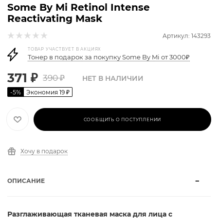
Some By Mi Retinol Intense
Reactivating Mask
Артикул: 143293
ТОВАР УЧАСТВУЕТ В АКЦИЯХ
Тонер в подарок за покупку Some By Mi от 3000₽
371
₽
390
₽
НЕТ В НАЛИЧИИ
-
5
%
Экономия
19
₽
СООБЩИТЬ О ПОСТУПЛЕНИИ
Хочу в подарок
ОПИСАНИЕ
Разглаживающая тканевая маска для лица с