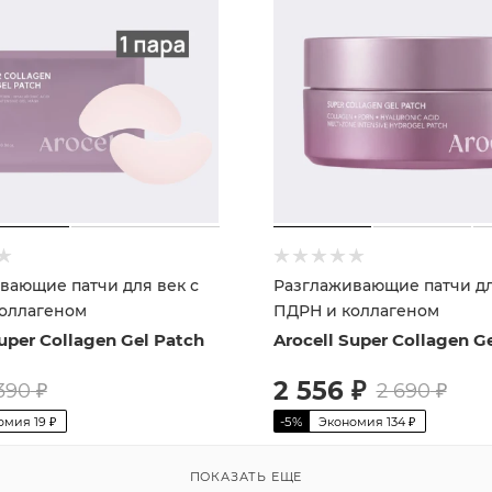
вающие патчи для век с
Разглаживающие патчи дл
оллагеном
ПДРН и коллагеном
Super Collagen Gel Patch
Arocell Super Collagen G
2 556
₽
390
₽
2 690
₽
омия
19
₽
-
5
%
Экономия
134
₽
ПОКАЗАТЬ ЕЩЕ