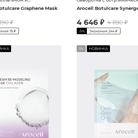
ческим пептидом
пептидом и экзосомами
Botulcare Graphene Mask
Arocell Botulcare Syner
4 646
₽
390
₽
4 890
₽
омия
19
₽
-
5
%
Экономия
244
₽
ИНКА
5%
НОВИНКА