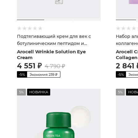
Подтягивающий крем для век с
Набор ал
ботулиническим пептидом и
коллаген
эффектом микротоков
сияния к
Arocell Wrinkle Solution Eye
Arocell 
Cream
Collagen
4 551
₽
2 841
4 790
₽
-
5
%
Экономия
239
₽
-
5
%
Экон
5%
НОВИНКА
5%
НОВ