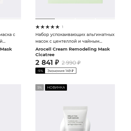
1
маска с
Набор успокаивающих альгинатных
й
масок с центеллой и чайным
деревом
 Mask
Arocell Cream Remodeling Mask
Cicatree
2 841
₽
2 990
₽
-
5
%
Экономия
149
₽
5%
НОВИНКА