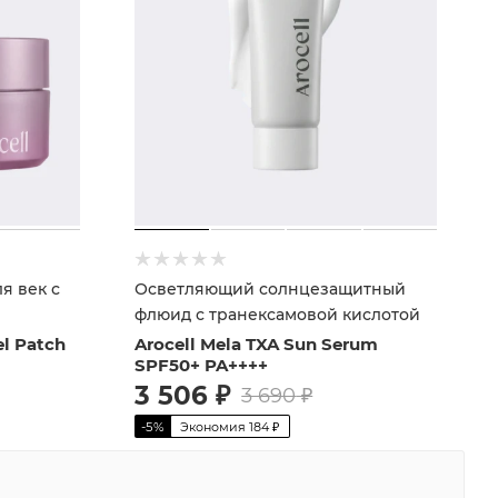
я век с
Осветляющий солнцезащитный
флюид с транексамовой кислотой
el Patch
Arocell Mela TXA Sun Serum
SPF50+ PA++++
3 506
₽
3 690
₽
-
5
%
Экономия
184
₽