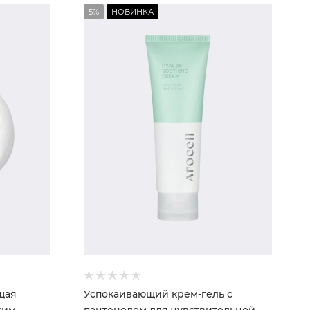
5%
НОВИНКА
щая
Успокаивающий крем-гель с
ким
пантенолом для чувствительной