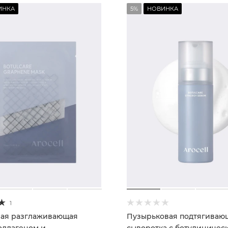
ИНКА
5%
НОВИНКА
1
ая разглаживающая
Пузырьковая подтягиваю
коллагеном и
сыворотка с ботулиничес