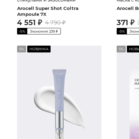
ботулини
Arocell Super Shot Coltra
Arocell 
Ampoule 7X
4 551
₽
371
₽
4 790
₽
-
5
%
Экономия
239
₽
-
5
%
Экон
5%
НОВИНКА
5%
НОВ