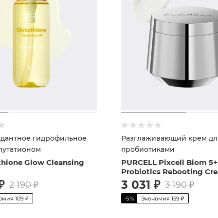
дантное гидрофильное
Разглаживающий крем для
глутатионом
пробиотиками
thione Glow Cleansing
PURCELL Pixcell Biom 5+
Probiotics Rebooting Cr
₽
3 031
₽
2 190
₽
3 190
₽
омия
109
₽
-
5
%
Экономия
159
₽