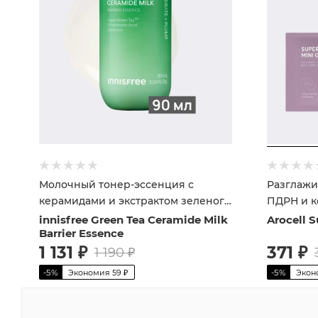
Молочный тонер-эссенция с
Разглажи
керамидами и экстрактом зеленого
ПДРН и к
чая
innisfree Green Tea Ceramide Milk
Arocell 
Barrier Essence
1 131
₽
371
₽
1 190
₽
-
5
%
Экономия
59
₽
-
5
%
Экон