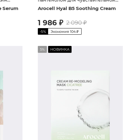
кожи
ge Serum
Arocell Hyal B5 Soothing Cream
1 986
₽
2 090
₽
-
5
%
Экономия
104
₽
5%
НОВИНКА