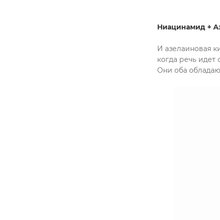
Ниацинамид + А
И азелаиновая к
когда речь идет 
Они оба облада