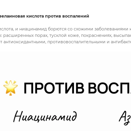
зелаиновая кислота против воспалений
ислота, и ниацинамид борются со схожими заболеваниями к
о: расширенных порах, тусклой коже, покраснениях, высыпа
ют антиоксидантными, противовоспалительными и антибак