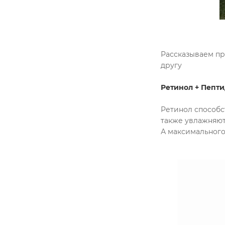
Рассказываем п
другу
Ретинол + Пепт
Ретинол способс
также увлажняют
А максимального