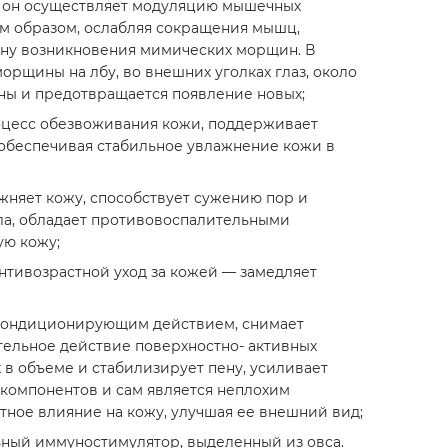
е он осуществляет модуляцию мышечных
м образом, ослабляя сокращения мышц,
ину возникновения мимических морщин. В
орщины на лбу, во внешних уголках глаз, около
ны и предотвращается появление новых;
цесс обезвоживания кожи, поддерживает
 обеспечивая стабильное увлажнение кожи в
жняет кожу, способствует сужению пор и
ла, обладает противовоспалительными
ую кожу;
нтивозрастной уход за кожей — замедляет
 кондиционирующим действием, снимает
ельное действие поверхностно- активных
 в объеме и стабилизирует пену, усиливает
компонентов и сам является неплохим
тное влияние на кожу, улучшая ее внешний вид;
ьный иммуностимулятор, выделенный из овса.