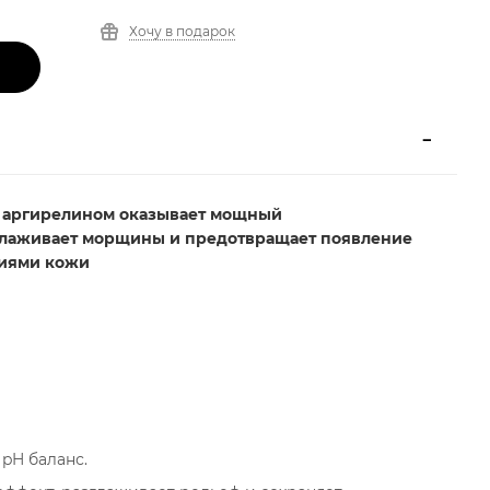
Хочу в подарок
и аргирелином
оказывает мощный
зглаживает морщины и предотвращает появление
ниями кожи
pH баланс.