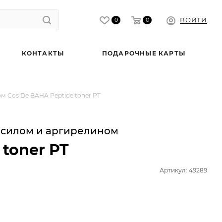
ВОЙТИ
0
0
КОНТАКТЫ
ПОДАРОЧНЫЕ КАРТЫ
м Cos De BAHA Peptide toner PT
ксилом и аргирелином
 toner PT
Артикул: 49289