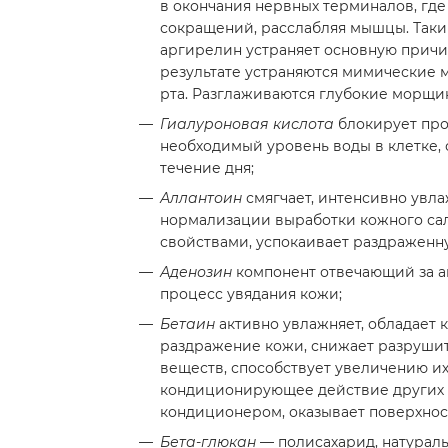
в окончания нервных терминалов, гд
сокращений, расслабляя мышцы. Таки
аргирелин устраняет основную прич
результате устраняются мимические м
рта. Разглаживаются глубокие морщи
Гиалуроновая кислота
блокирует про
необходимый уровень воды в клетке,
течение дня;
Аллантоин
смягчает, интенсивно увла
нормализации выработки кожного са
свойствами, успокаивает раздраженн
Аденозин
компонент отвечающий за а
процесс увядания кожи;
Бетаин
активно увлажняет, обладает
раздражение кожи, снижает разрушит
веществ, способствует увеличению их
кондиционирующее действие других 
кондиционером, оказывает поверхнос
Бета-глюкан
— полисахарид, натурал