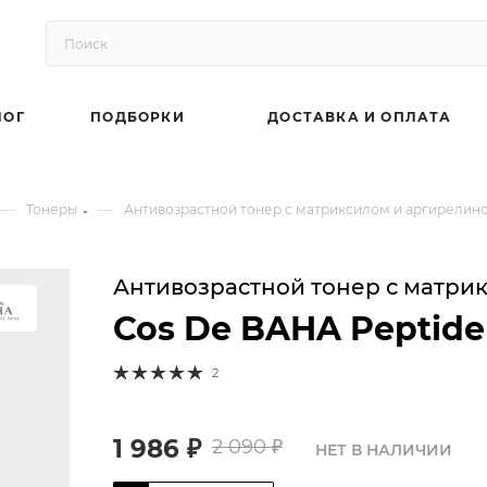
ЛОГ
ПОДБОРКИ
ДОСТАВКА И ОПЛАТА
—
—
Тонеры
Антивозрастной тонер с матриксилом и аргирелино
Антивозрастной тонер с матри
Cos De BAHA Peptide
2
1 986
₽
2 090
₽
НЕТ В НАЛИЧИИ