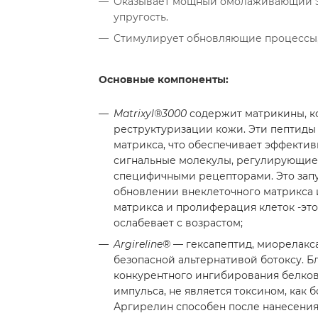
Оказывает мощный омолаживающий эф
упругость.
Стимулирует обновляющие процессы,
Основные компоненты:
Matrixyl®3000
содержит матрикины, к
реструктуризации кожи. Эти пептиды
матрикса, что обеспечивает эффекти
сигнальные молекулы, регулирующие 
специфичными рецепторами. Это запу
обновлении внеклеточного матрикса 
матрикса и пролиферация клеток -это
ослабевает с возрастом;
Argireline®
— гексапептид, миорелакс
безопасной альтернативой ботоксу. 
конкурентного ингибирования белков
импульса, не является токсином, как 
Аргирелин способен после нанесения