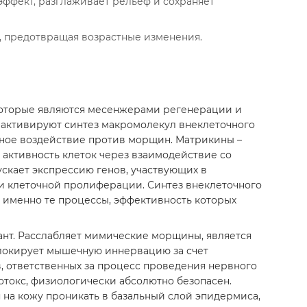
фект, разглаживает рельеф и сохраняет
 предотвращая возрастные изменения.
оторые являются месенжерами регенерации и
 активируют синтез макромолекул внеклеточного
вное воздействие против морщин. Матрикины –
активность клеток через взаимодействие со
скает экспрессию генов, участвующих в
и клеточной пролиферации. Синтез внеклеточного
 именно те процессы, эффективность которых
ант. Расслабляет мимические морщины, является
Блокирует мышечную иннервацию за счет
, ответственных за процесс проведения нервного
ботокс, физиологически абсолютно безопасен.
 на кожу проникать в базальный слой эпидермиса,