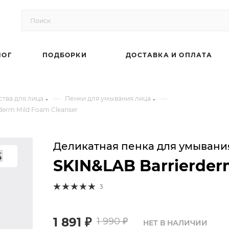
ЛОГ
ПОДБОРКИ
ДОСТАВКА И ОПЛАТА
—
—
тва для лица
Пенки для умывания лица
erm Mild Foam Cleanser
Деликатная пенка для умывани
SKIN&LAB Barrierder
3
1 891
₽
1 990
₽
НЕТ В НАЛИЧИИ