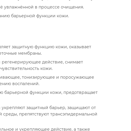
её увлажнённой в процессе очищения.
анию барьерной функции кожи.
пляет защитную функцию кожи, оказывает
еточные мембраны.
и регенерирующее действие, снимает
чувствительность кожи.
каивающее, тонизирующее и поросужающее
лению воспалений.
ию барьерной функции кожи, предотвращает
 укрепляют защитный барьер, защищают от
й среды, препятствуют трансэпидермальной
льное и укрепляющее действие, а также