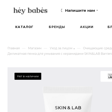
Напишите нам
КАТАЛОГ
БРЕНДЫ
АКЦИИ
Б
—
—
—
Главная
Магазин
Уход за лицом
Очищающие средс
Деликатная пенка для умывания с керамидами SKIN&LAB Barrierd
Нет в наличии