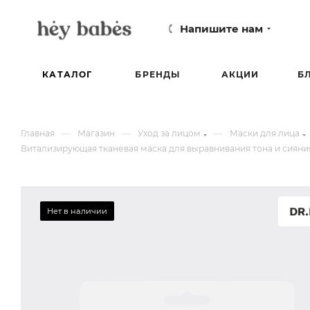
Напишите нам
КАТАЛОГ
БРЕНДЫ
АКЦИИ
Б
—
—
—
Главная
Магазин
Уход за лицом
Маски для лица
Витализирующая тканевая маска для выравнивания тона и сияния 
Нет в наличии