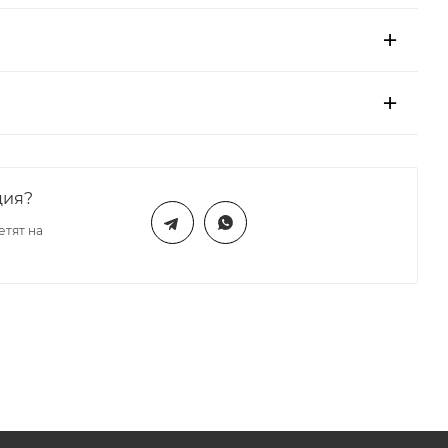
ция?
етят на