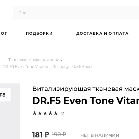
ЛОГ
ПОДБОРКИ
ДОСТАВКА И ОПЛАТА
—
—
Тканевые маски для лица
DR.F5 Even Tone Vitamins Recharge Mask Sheet
Витализирующая тканевая маск
DR.F5 Even Tone Vit
10
181
₽
190
₽
НЕТ В НАЛИЧИИ