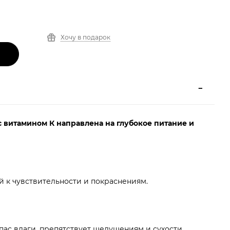
Хочу в подарок
 витамином К направлена на глубокое питание и
й к чувствительности и покраснениям.
пас влаги, препятствует шелушениям и сухости.