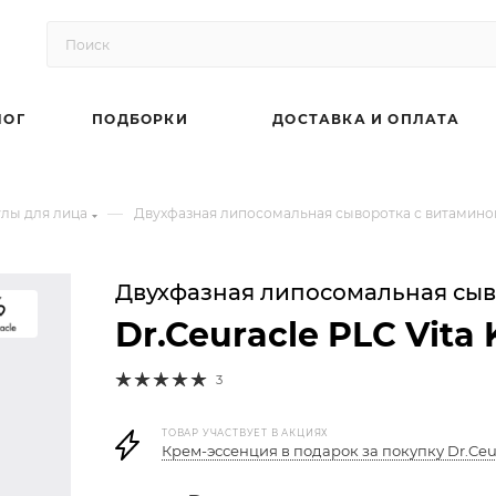
ЛОГ
ПОДБОРКИ
ДОСТАВКА И ОПЛАТА
—
лы для лица
Двухфазная липосомальная сыворотка с витамином 
Двухфазная липосомальная сыв
Dr.Ceuracle PLC Vita
3
ТОВАР УЧАСТВУЕТ В АКЦИЯХ
Крем-эссенция в подарок за покупку Dr.Ceu