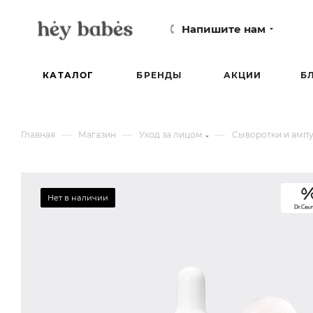
Напишите нам
КАТАЛОГ
БРЕНДЫ
АКЦИИ
Б
—
—
—
Главная
Магазин
Уход за лицом
Сыворотки и ампу
Нет в наличии