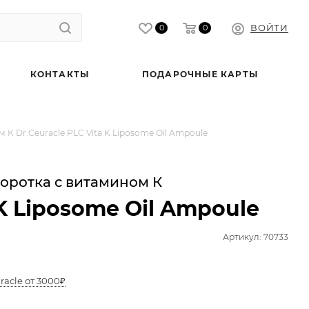
ВОЙТИ
0
0
КОНТАКТЫ
ПОДАРОЧНЫЕ КАРТЫ
К Dr.Ceuracle PLC Vita K Liposome Oil Ampoule
оротка с витамином К
 K Liposome Oil Ampoule
Артикул: 70733
racle от 3000₽