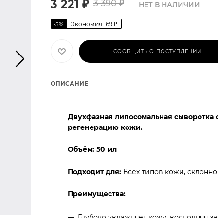
3 221
₽
3 390
₽
НЕТ В НАЛИЧИИ
Экономия
169
₽
-
5
%
СООБЩИТЬ О ПОСТУПЛЕНИИ
ОПИСАНИЕ
Двухфазная липосомальная сыворотка с
регенерацию кожи.
Объём:
50 мл
Подходит для:
Всех типов кожи, склонно
Преимущества:
Глубоко увлажняет кожу, восполняя за