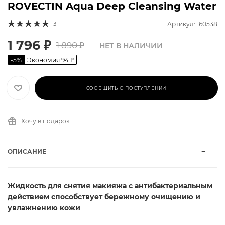
ROVECTIN Aqua Deep Cleansing Water
3
Артикул: 160538
1 796
₽
1 890
₽
НЕТ В НАЛИЧИИ
-
5
%
Экономия
94
₽
СООБЩИТЬ О ПОСТУПЛЕНИИ
Хочу в подарок
ОПИСАНИЕ
Жидкость для снятия макияжа с антибактериальным
действием способствует бережному очищению и
увлажнению кожи