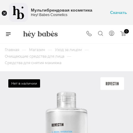
Мультибрендовая косметика
Скачать
Hey! Babes Cosmetics
0
—
—
—
Главная
Магазин
Уход за лицом
—
Очищающие средства для лица
Средства для снятия макияжа
Нет в наличии