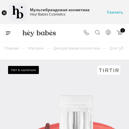
Мультибрендовая косметика
Скачать
Hey! Babes Cosmetics
0
—
—
—
Главная
Магазин
Декоративная косметика
Для губ
Нет в наличии