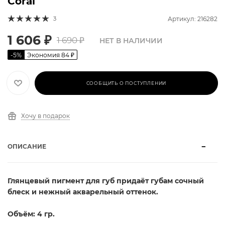
Coral
3
Артикул: 216282
1 606
₽
1 690
₽
НЕТ В НАЛИЧИИ
-
5
%
Экономия
84
₽
СООБЩИТЬ О ПОСТУПЛЕНИИ
Хочу в подарок
ОПИСАНИЕ
Глянцевый пигмент для губ придаёт губам сочный
блеск и нежный акварельный оттенок.
Объём: 4 гр.