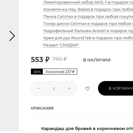
Лимитированный набор AXIS-Y в подарок п
Косметичка Hey, Babes в подарок при любой
Пенка Celimax в подарок при любой покупк
Тонер-диски Celimax в подарок при любой 
Гидрофильный бальзам Arocell в подарок п
Крем для рук Round lab в подарок при люб
Раздел "СКИДКИ"
553
₽
790
₽
В НАЛИЧИИ
Экономия
237
₽
-
30
%
В КОРЗИН
ОПИСАНИЕ
Карандаш для бровей в коричневом от