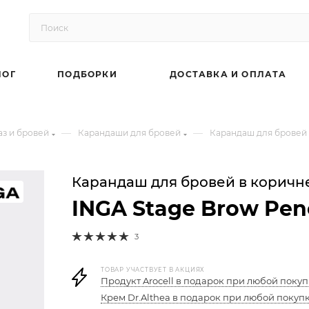
ЛОГ
ПОДБОРКИ
ДОСТАВКА И ОПЛАТА
—
—
аз и бровей
Карандаши для бровей
Карандаш для бровей 
Карандаш для бровей в коричн
INGA Stage Brow Pen
3
ТОВАР УЧАСТВУЕТ В АКЦИЯХ
Продукт Arocell в подарок при любой покуп
Крем Dr.Althea в подарок при любой покупк