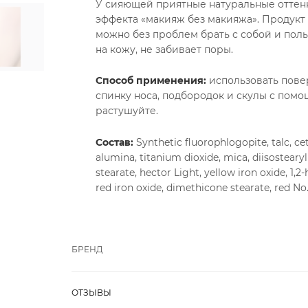
У сияющей приятные натуральные оттенк
эффекта «макияж без макияжа». Продукт
можно без проблем брать с собой и пол
на кожу, не забивает поры.
Способ применения:
использовать пове
спинку носа, подбородок и скулы с помо
растушуйте.
Состав:
Synthetic fluorophlogopite, talc, c
alumina, titanium dioxide, mica, diisostear
stearate, hector Light, yellow iron oxide, 1,2
red iron oxide, dimethicone stearate, red N
БРЕНД
ОТЗЫВЫ