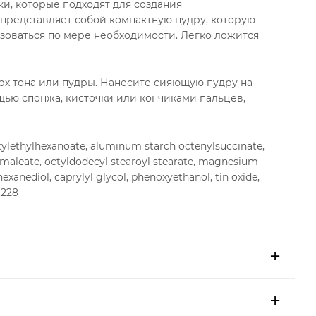
и, которые подходят для создания
 представляет собой компактную пудру, которую
ьзоваться по мере необходимости. Легко ложится
рх тона или пудры. Нанесите сияющую пудру на
щью спонжа, кисточки или кончиками пальцев,
etylethylhexanoate, aluminum starch octenylsuccinate,
ylmaleate, octyldodecyl stearoyl stearate, magnesium
-hexanediol, caprylyl glycol, phenoxyethanol, tin oxide,
o.228