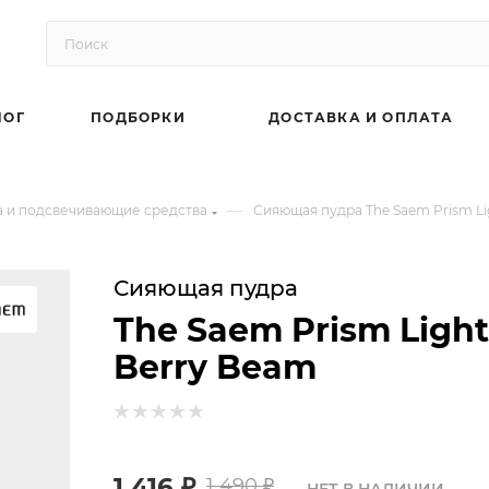
ЛОГ
ПОДБОРКИ
ДОСТАВКА И ОПЛАТА
—
 и подсвечивающие средства
Сияющая пудра The Saem Prism Lig
Сияющая пудра
The Saem Prism Light
Berry Beam
1 416
₽
1 490
₽