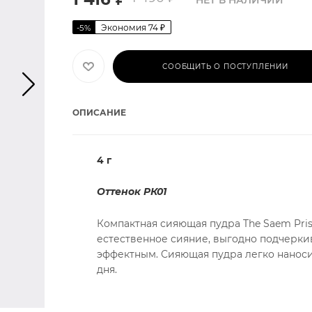
НЕТ В НАЛИЧИИ
Экономия
74
₽
-
5
%
СООБЩИТЬ О ПОСТУПЛЕНИИ
ОПИСАНИЕ
4 г
Оттенок РК01
Компактная сияющая пудра The Saem Pris
естественное сияние, выгодно подчерки
эффектным. Сияющая пудра легко наносит
дня.