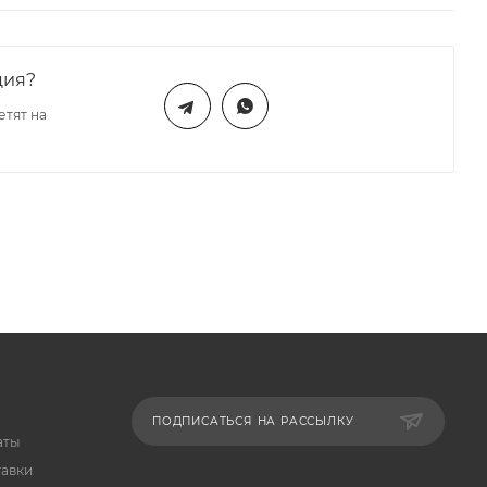
ция?
етят на
ПОДПИСАТЬСЯ НА РАССЫЛКУ
аты
тавки