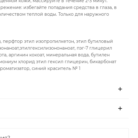
енной кожи, массируйте в течение 2-3 минут.
режение: избегайте попадания средства в глаза, в
личеством теплой воды. Только для наружного
н, перфтор этил изопропилкетон, этил бутиловый
онаноат,этилгексилизононаноат, пэг-7 глицерил
та, аргинин кокоат, минеральная вода, бутилен
мониум хлорид этил гексил глицерин, бикарбонат
ароматизатор, синий краситель № 1
ция?