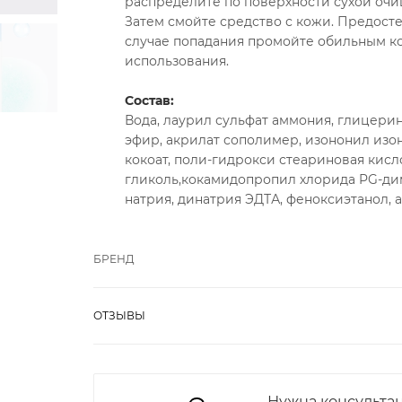
распределите по поверхности сухой очищ
Затем смойте средство с кожи. Предосте
случае попадания промойте обильным ко
использования.
Состав:
Вода, лаурил сульфат аммония, глицери
эфир, акрилат сополимер, изононил изон
кокоат, поли-гидрокси стеариновая кисло
гликоль,кокамидопропил хлорида PG-ди
натрия, динатрия ЭДТА, феноксиэтанол, 
БРЕНД
ОТЗЫВЫ
Нужна консульта