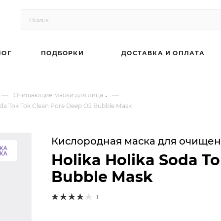
ЛОГ
ПОДБОРКИ
ДОСТАВКА И ОПЛАТА
—
—
Очищающие маски для лица
a Tok Tok Clean Pore Deep O2 Bubble Mask
Кислородная маска для очищен
Holika Holika Soda T
Bubble Mask
1