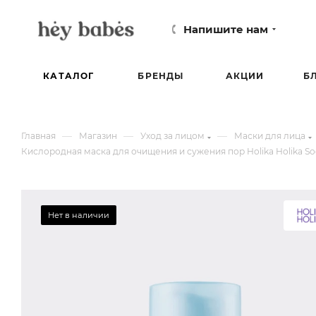
Напишите нам
КАТАЛОГ
БРЕНДЫ
АКЦИИ
Б
—
—
—
Главная
Магазин
Уход за лицом
Маски для лица
Кислородная маска для очищения и сужения пор Holika Holika Sod
Нет в наличии