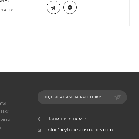
етят на
ПОДПИСАТЬСЯ НА РАССЫЛКУ
аты
тавки
Напишите нам
товар
т
info@heybabescosmetics.com