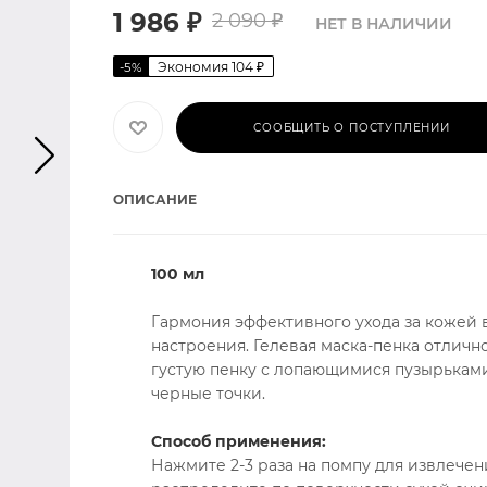
1 986
₽
2 090
₽
НЕТ В НАЛИЧИИ
Экономия
104
₽
-
5
%
СООБЩИТЬ О ПОСТУПЛЕНИИ
ОПИСАНИЕ
100 мл
Гармония эффективного ухода за кожей 
настроения. Гелевая маска-пенка отличн
густую пенку с лопающимися пузырьками
черные точки.
Способ применения:
Нажмите 2-3 раза на помпу для извлече