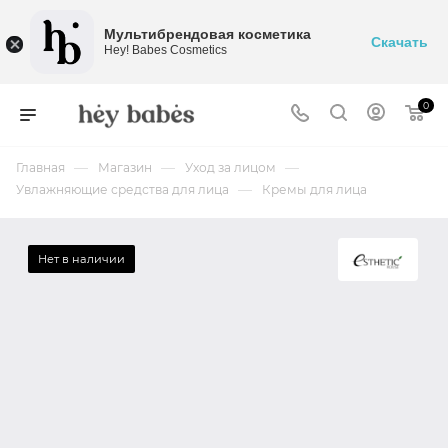
Мультибрендовая косметика
Скачать
Hey! Babes Cosmetics
0
—
—
—
Главная
Магазин
Уход за лицом
—
Увлажняющие средства для лица
Кремы для лица
Нет в наличии