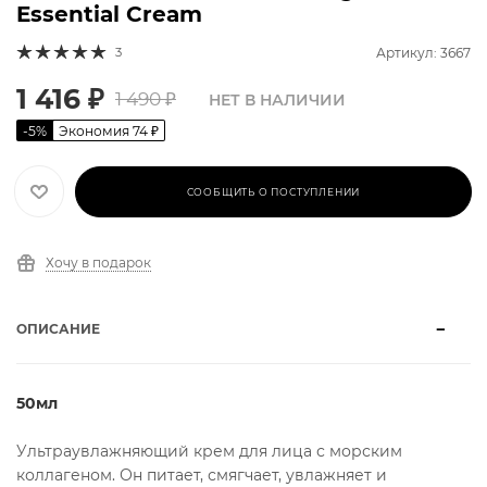
Essential Cream
3
Артикул: 3667
1 416
₽
1 490
₽
НЕТ В НАЛИЧИИ
-
5
%
Экономия
74
₽
СООБЩИТЬ О ПОСТУПЛЕНИИ
Хочу в подарок
ОПИСАНИЕ
50мл
Ультраувлажняющий крем для лица с морским
коллагеном. Он питает, смягчает, увлажняет и