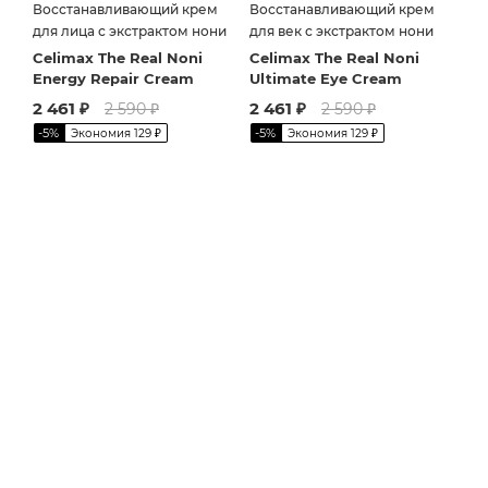
Восстанавливающий крем
Восстанавливающий крем
для лица с экстрактом нони
для век с экстрактом нони
Celimax The Real Noni
Celimax The Real Noni
Energy Repair Cream
Ultimate Eye Cream
2 461
₽
2 461
₽
2 590
₽
2 590
₽
-
5
%
-
5
%
Экономия
129
₽
Экономия
129
₽