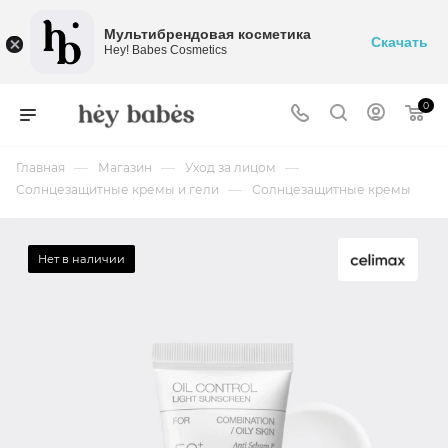
Мультибрендовая косметика
Скачать
Hey! Babes Cosmetics
0
—
—
—
Главная
Магазин
Уход за лицом
—
Солнцезащитные кремы и гели
Солнцезащитные кремы
Нет в наличии