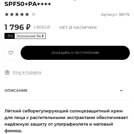
SPF50+PA++++
10
Артикул: 98576
1 796
₽
1 890
₽
НЕТ В НАЛИЧИИ
-
5
%
Экономия
94
₽
СООБЩИТЬ О ПОСТУПЛЕНИИ
Хочу в подарок
ОПИСАНИЕ
Лёгкий себорегулирующий солнцезащитный крем
для лица с растительными экстрактами обеспечивает
надёжную защиту от ультрафиолета и матовый
финиш.