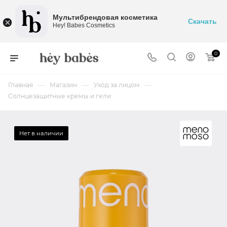
Мультибрендовая косметика
Скачать
Hey! Babes Cosmetics
0
—
—
—
Главная
Магазин
Уход за лицом
Солнцезащитные кремы и гели
Нет в наличии