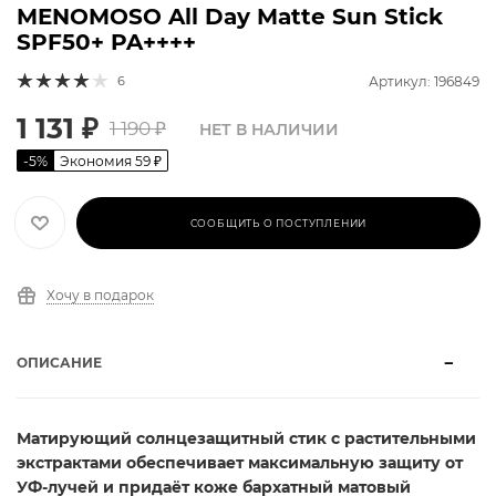
MENOMOSO All Day Matte Sun Stick
SPF50+ PA++++
6
Артикул: 196849
1 131
₽
1 190
₽
НЕТ В НАЛИЧИИ
-
5
%
Экономия
59
₽
СООБЩИТЬ О ПОСТУПЛЕНИИ
Хочу в подарок
ОПИСАНИЕ
Матирующий солнцезащитный стик с растительными
экстрактами обеспечивает максимальную защиту от
УФ-лучей и придаёт коже бархатный матовый