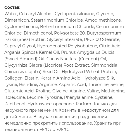
Состав:
Water, Cetearyl Alcohol, Cyclopentasiloxane, Glycerin,
Dimethicon, Steartrimonium Chloride, Amodimethicone,
Cyclomethicone, Behentrimonium Chloride, Cetrimonium
Chloride, Dimethiconol, Polysorbate 20, Butyrospermum
Parkii (Shea) Butter, Glyceryl Stearate, PEG-100 Stearate,
Caprylyl Glycol, Hydrogenated Polyisobutene, Citric Acid,
Argania Spinosa Kernel Oil, Prunus Amygdalus Dulcis
(Sweet Almond) Oil, Cocos Nucifera (Coconut) Oil,
Glycyrrhiza Glabra (Licorice) Root Extract, Simmondsia
Chinensis (Jojoba) Seed Oil, Hydrolyzed Wheat Protein,
Collagen, Elastin, Keratin Amino Acid, Hydrolyzed Silk,
Lysine, Histidine, Arginine, Aspartic Acid, Threonine, Serine,
Glutamic Acid, Proline, Glycine, Alanine, Valine, Methionine,
Isoleucine, Leucine, Tyrosine, Phenylalanine, Cysteine,
Panthenol, Hydroxyacetophenone, Parfum. Только для
наружного применения. Хранить в недоступном для
детей месте. В случае появления раздражения
немедленно прекратить использование. Хранить при
температуре от +5*С до +25*С.