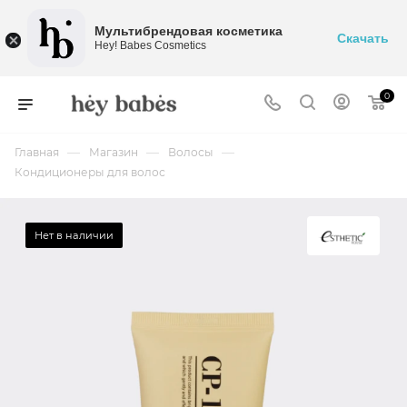
Мультибрендовая косметика
Скачать
Hey! Babes Cosmetics
0
—
—
—
Главная
Магазин
Волосы
Кондиционеры для волос
Нет в наличии