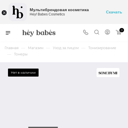
Мультибрендовая косметика
Скачать
Hey! Babes Cosmetics
0
—
—
—
Главная
Магазин
Уход за лицом
Тонизирование
—
Тонеры
Нет в наличии