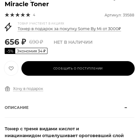
Miracle Toner
4
Артикул: 39588
ТОВАР УЧАСТВУЕТ В АКЦИЯХ
Тонер в подарок за покупку Some By Mi от 3000₽
656
₽
690
₽
НЕТ В НАЛИЧИИ
-
5
%
Экономия
34
₽
СООБЩИТЬ О ПОСТУПЛЕНИИ
Хочу в подарок
ОПИСАНИЕ
Тонер с тремя видами кислот и
ниацинамидом отшелушивает ороговевший слой