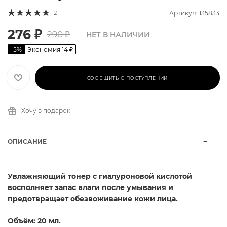
2
Артикул: 135833
276
₽
290
₽
НЕТ В НАЛИЧИИ
-
5
%
Экономия
14
₽
СООБЩИТЬ О ПОСТУПЛЕНИИ
Хочу в подарок
ОПИСАНИЕ
Увлажняющий тонер с гиалуроновой кислотой
восполняет запас влаги после умывания и
предотвращает обезвоживание кожи лица.
Объём: 20 мл.