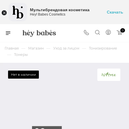
Мультибрендовая косметика
Скачать
Hey! Babes Cosmetics
0
—
—
—
Главная
Магазин
Уход за лицом
Тонизирование
—
Тонеры
Нет в наличии