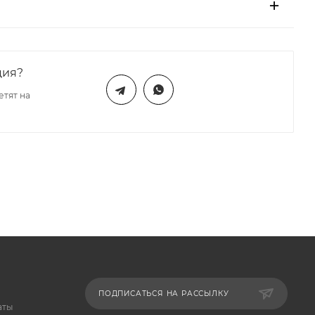
ция?
етят на
ПОДПИСАТЬСЯ НА РАССЫЛКУ
аты