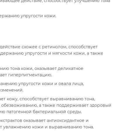
ивающее действие, способствует улучшению тона
ержанию упругости кожи.
действие схожее с ретинолом, способствует
держанию упругости и мягкости кожи, а также
ию тона кожи, оказывает деликатное
ает гиперпигментацию.
анению упругости кожи и овала лица,
изменений.
ет кожу, способствует выравниванию тона,
т обезвоживанию, а также поддерживает здоровый
ию патогенной бактериальной среды.
кстрактов оказывает антиоксидантное и
т увлажнению кожи и выравниванию тона.