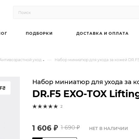
ЛОГ
ПОДБОРКИ
ДОСТАВКА И ОПЛАТА
—
Антивозрастной уход
Набор миниатюр для ухода за кожей DR.F5 
Набор миниатюр для ухода за 
DR.F5 EXO-TOX Liftin
2
1 606
₽
1 690
₽
НЕТ В НАЛИЧИИ