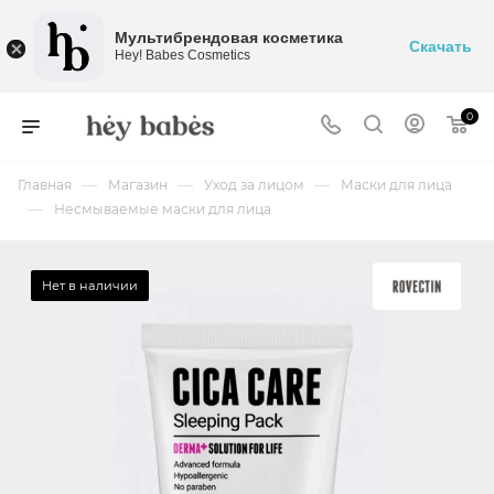
Мультибрендовая косметика
Скачать
Hey! Babes Cosmetics
0
—
—
—
Главная
Магазин
Уход за лицом
Маски для лица
—
Несмываемые маски для лица
Нет в наличии