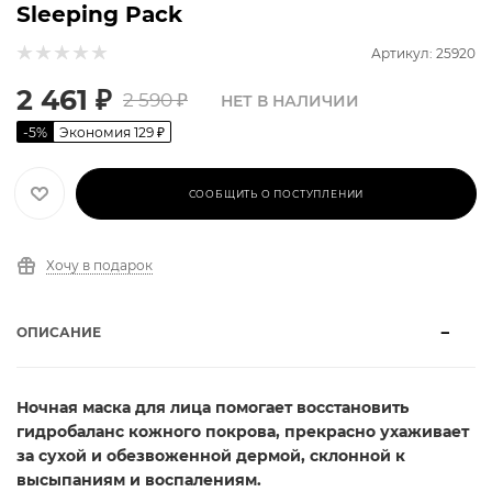
Sleeping Pack
Артикул: 25920
2 461
₽
2 590
₽
НЕТ В НАЛИЧИИ
-
5
%
Экономия
129
₽
СООБЩИТЬ О ПОСТУПЛЕНИИ
Хочу в подарок
ОПИСАНИЕ
Ночная маска для лица помогает восстановить
гидробаланс кожного покрова, прекрасно ухаживает
за сухой и обезвоженной дермой, склонной к
высыпаниям и воспалениям.