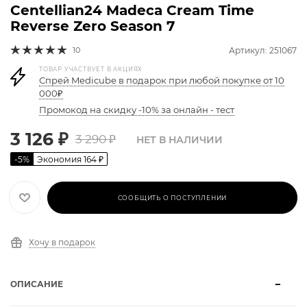
Centellian24 Madeca Cream Time
Reverse Zero Season 7
10
Артикул: 251067
ТОВАР УЧАСТВУЕТ В АКЦИЯХ
Спрей Medicube в подарок при любой покупке от 10
000₽
Промокод на скидку -10% за онлайн - тест
3 126
₽
3 290
₽
НЕТ В НАЛИЧИИ
-
5
%
Экономия
164
₽
СООБЩИТЬ О ПОСТУПЛЕНИИ
Хочу в подарок
ОПИСАНИЕ