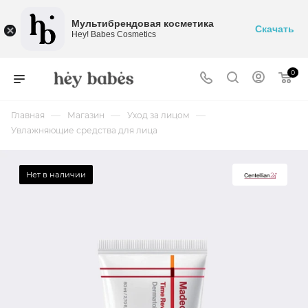
Мультибрендовая косметика
Скачать
Hey! Babes Cosmetics
0
—
—
—
Главная
Магазин
Уход за лицом
Увлажняющие средства для лица
Нет в наличии