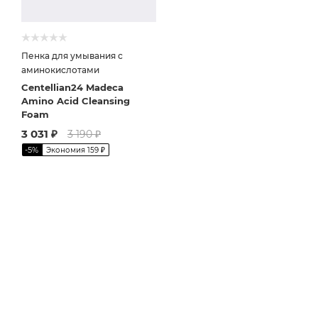
Пенка для умывания с
аминокислотами
Centellian24 Madeca
Amino Acid Cleansing
Foam
3 031
₽
3 190
₽
-
5
%
Экономия
159
₽