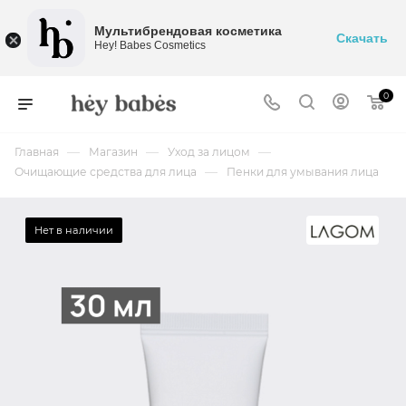
Мультибрендовая косметика
Скачать
Hey! Babes Cosmetics
0
—
—
—
Главная
Магазин
Уход за лицом
—
Очищающие средства для лица
Пенки для умывания лица
Нет в наличии