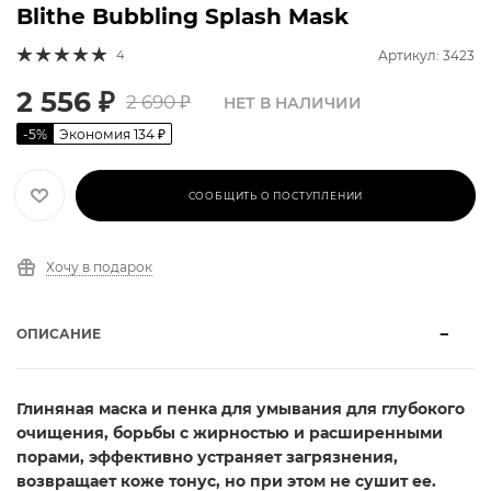
Blithe Bubbling Splash Mask
4
Артикул: 3423
2 556
₽
2 690
₽
НЕТ В НАЛИЧИИ
-
5
%
Экономия
134
₽
СООБЩИТЬ О ПОСТУПЛЕНИИ
Хочу в подарок
ОПИСАНИЕ
Глиняная маска и пенка для умывания для глубокого
очищения, борьбы с жирностью и расширенными
порами, эффективно устраняет загрязнения,
возвращает коже тонус, но при этом не сушит ее.