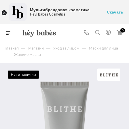
Мультибрендовая косметика
Скачать
Hey! Babes Cosmetics
0
—
—
—
Главная
Магазин
Уход за лицом
Маски для лица
—
Жидкие маски
Нет в наличии