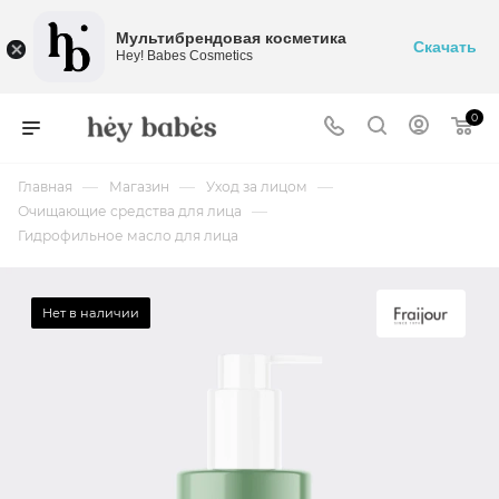
Мультибрендовая косметика
Скачать
Hey! Babes Cosmetics
0
—
—
—
Главная
Магазин
Уход за лицом
—
Очищающие средства для лица
Гидрофильное масло для лица
Нет в наличии