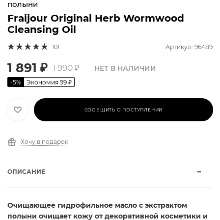
полыни
Fraijour Original Herb Wormwood
Cleansing Oil
101
Артикул: 96489
1 891
₽
1 990
₽
НЕТ В НАЛИЧИИ
-
5
%
Экономия
99
₽
СООБЩИТЬ О ПОСТУПЛЕНИИ
Хочу в подарок
ОПИСАНИЕ
Очищающее гидрофильное масло с экстрактом
полыни очищает кожу от декоративной косметики и