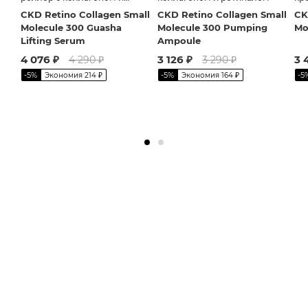
ретиналем
CKD Retino Collagen Small
CKD Retino Collagen Small
CK
Molecule 300 Guasha
Molecule 300 Pumping
Mo
Lifting Serum
Ampoule
4 076
₽
3 126
₽
3 
4 290
₽
3 290
₽
-
5
%
-
5
%
-
5
Экономия
214
₽
Экономия
164
₽