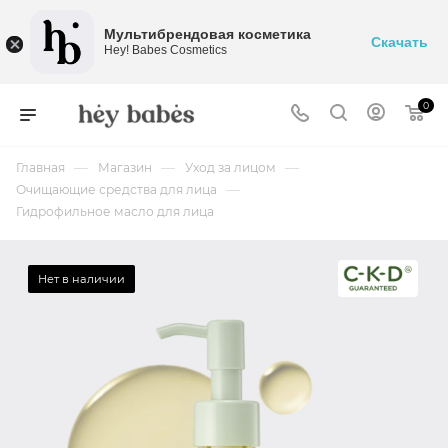
Мультибрендовая косметика
Скачать
Hey! Babes Cosmetics
0
—
—
—
Главная
Магазин
Уход за лицом
—
Очищающие средства для лица
Гидрофильное масло для лица
Нет в наличии