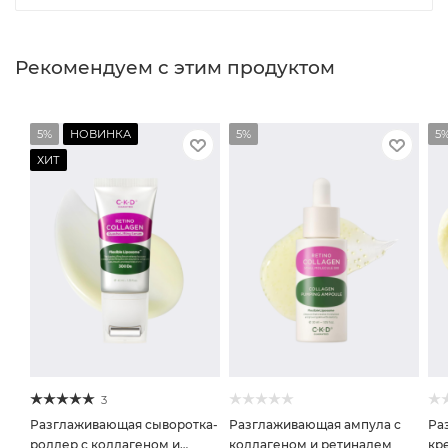
Рекомендуем с этим продуктом
5%
НОВИНКА
5%
5
ХИТ
3
Разглаживающая сыворотка-
Разглаживающая ампула с
Ра
роллер с коллагеном и
коллагеном и ретиналем
кр