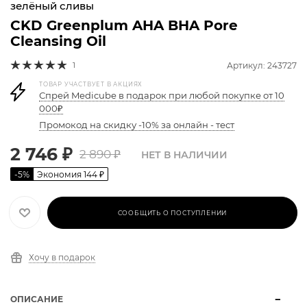
зелёный сливы
CKD Greenplum AHA BHA Pore
Cleansing Oil
1
Артикул: 243727
ТОВАР УЧАСТВУЕТ В АКЦИЯХ
Спрей Medicube в подарок при любой покупке от 10
000₽
Промокод на скидку -10% за онлайн - тест
2 746
₽
2 890
₽
НЕТ В НАЛИЧИИ
-
5
%
Экономия
144
₽
СООБЩИТЬ О ПОСТУПЛЕНИИ
Хочу в подарок
ОПИСАНИЕ