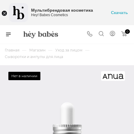
Мультибрендовая косметика
Скачать
Hey! Babes Cosmetics
0
—
—
—
Главная
Магазин
Уход за лицом
Сыворотки и ампулы для лица
Нет в наличии