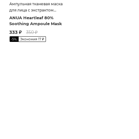
Ампульная тканевая маска
для лица с экстрактом
хауттюйнии
ANUA Heartleaf 80%
Soothing Ampoule Mask
333
₽
350
₽
-
5
%
Экономия
17
₽