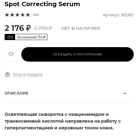
Spot Correcting Serum
456
Артикул: 183365
2 176
₽
2 290
₽
НЕТ В НАЛИЧИИ
-
5
%
Экономия
114
₽
СООБЩИТЬ О ПОСТУПЛЕНИИ
Хочу в подарок
ОПИСАНИЕ
Осветляющая сыворотка с ниацинамидом и
транексамовой кислотой направлена на работу с
гиперпигментацией и неровным тоном кожи.