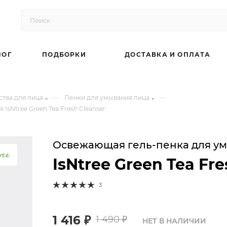
ЛОГ
ПОДБОРКИ
ДОСТАВКА И ОПЛАТА
—
—
тва для лица
Пенки для умывания лица
sNtree Green Tea Fresh Cleanser
Освежающая гель-пенка для ум
IsNtree Green Tea Fre
3
1 416
₽
1 490
₽
НЕТ В НАЛИЧИИ