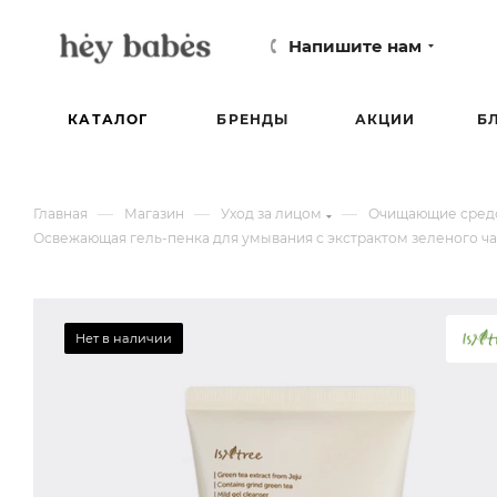
Напишите нам
КАТАЛОГ
БРЕНДЫ
АКЦИИ
Б
—
—
—
Главная
Магазин
Уход за лицом
Очищающие средс
Освежающая гель-пенка для умывания с экстрактом зеленого чая I
Нет в наличии