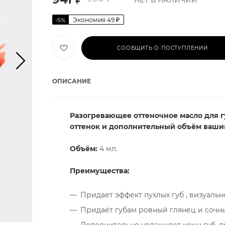
НЕТ В НАЛИЧИИ
Экономия
49
₽
-
5
%
СООБЩИТЬ О ПОСТУПЛЕНИИ
ОПИСАНИЕ
Разогревающее оттеночное масло для 
оттенок и дополнительный объём ваши
Объём:
4 мл.
Преимущества:
Придает эффект пухлых губ , визуальн
Придаёт губам ровный глянец и сочн