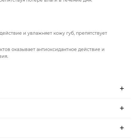
епятствуя потере влаги в течение дня.
ействие и увлажняет кожу губ, препятствует
ктов оказывает антиоксидантное действие и
вия.