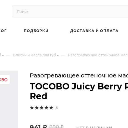
ЛОГ
ПОДБОРКИ
ДОСТАВКА И ОПЛАТА
—
—
б
Блески и масла для губ
Разогревающее оттеночное масло 
Разогревающее оттеночное мас
TOCOBO Juicy Berry Pl
Red
6
941
₽
990
₽