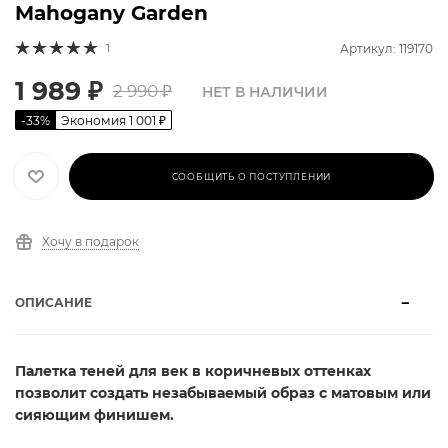
Mahogany Garden
1
Артикул: 119170
1 989
₽
2 990
₽
НЕТ В НАЛИЧИИ
-
33
%
Экономия
1 001
₽
СООБЩИТЬ О ПОСТУПЛЕНИИ
Хочу в подарок
ОПИСАНИЕ
Палетка теней для век в коричневых оттенках
позволит создать незабываемый образ с матовым или
сияющим финишем.