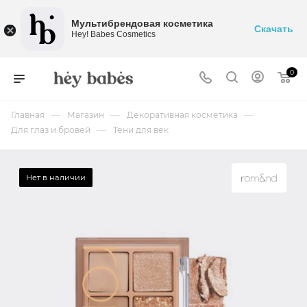
Мультибрендовая косметика
Скачать
Hey! Babes Cosmetics
0
—
—
—
Главная
Магазин
Декоративная косметика
—
Для глаз и бровей
Тени для век
Нет в наличии