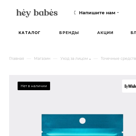
Напишите нам
КАТАЛОГ
БРЕНДЫ
АКЦИИ
Б
—
—
—
Главная
Магазин
Уход за лицом
Точечные средств
Нет в наличии