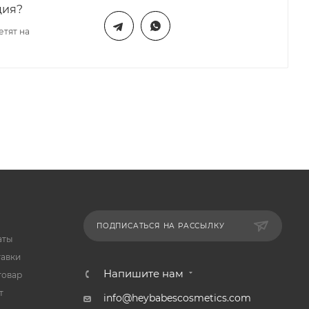
ция?
етят на
ПОДПИСАТЬСЯ НА РАССЫЛКУ
аты
тавки
Напишите нам
товар
т
info@heybabescosmetics.com