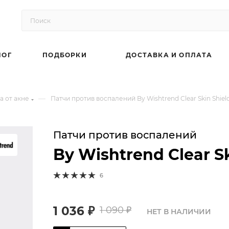
ЛОГ
ПОДБОРКИ
ДОСТАВКА И ОПЛАТА
—
а от акне
Патчи против воспалений By Wishtrend Clear Skin Shiel
Патчи против воспалений
By Wishtrend Clear S
6
1 036
₽
1 090
₽
НЕТ В НАЛИЧИИ