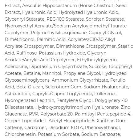
Extract, Aesculus Hippocastanum (Horse Chestnut) Seed
Extract, Hyaluronic Acid, Hydrolyzed Hyaluronic Acid,
Glycenryl Stearate, PEG-100 Stearate, Sorbitan Stearate,
Hydroxyethyl Acrylate/Sodium Acryloyldimethyl Taurate
Copolymer, Polymethylsilsesquioxane, Caprylyl Glycol,
Dimethiconol, Palmitic Acid, Acrylates/C10-30 Alkyl
Acrylate Crosspolymer, Dimethicone Crosspolymer, Stearic
Acid, Raffinose, Potassium Hydroxide, Glyceryn
Acorlate/Acrylic Acid Copolymer, Ethylhexylglycerin,
Adenosine, Dipotassium Glycyrrhizate, Sucrose, Tocopheryl
Acetate, Betaine, Mannitol, Propylene Glycol, Hydrolyzed
Glycosaminoglycans, Ammonium Glycyrrhizate, Ferulic
Acid, Beta-Glucan, Sclerotium Gum, Sodium Hyaluronate,
Astaxanthin, Caprylic/Capric Triglyceride, Fullerenes,
Hydrogenated Lecithin, Pentylene Glycol, Polyglyceryl-10
Diisostearate, Hydroxypropyltrimonium Hyaluronate, Zinc
Gluconate, PVP, Polysorbate 20, Palmitoyl Pentapeptide-4,
Copper Tripeptide-1, Acetyl Hexapeptide-8, Xanthan Gum,
Caffeine, Carbomer, Disodium EDTA, Phenoxyethanol,
Chlorphenesin, Potassium Sorbate, Sodium Benzoate,