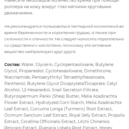
Нанесите небольшое количество крема при помощи
роллера на кожу вокруг глаз мягкими круговыми
движениями.
Не рекомендуeтся пользоваться пептидной косметикой во
время беременности и кормления грудью, а также при
склонности к отечности. Не следует наносить параллельно
со средствами с кислотами, поскольку эти активные
вещества нейтрализуют друг друга.
Состав:
Water, Glycerin, Cyclopentasiloxane, Butylene
Glycol, Propanediol, Cyclohexasiloxane, Dimethicone,
Niacinamide, Pentaerythrityl Tetraethylhexanoate,
Panthenol, Butylene Glycol Dicaprylate/Dicaprate, Cetyl
Alcohol, 1,2-Hexanediol, Snail Secretion Filtrate,
Butyrospermum Parkii (Shea) Butter, Melia Azadirachta
Flower Extract, Hydrolyzed Corn Starch, Melia Azadirachta
Leaf Extract, Curcuma Longa (Turmeric) Root Extract,
Ocimum Sanctum Leaf Extract, Royal Jelly Extract, Propolis
Extract, Corallina Officinalis Extract, Litchi Chinensis
Pericarp Extract, Pueraria Lobata Root Extract, Honey