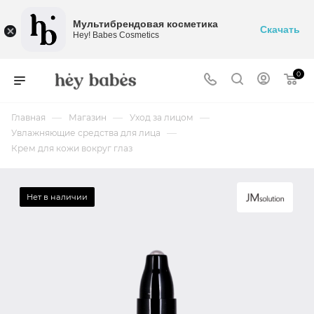
Мультибрендовая косметика
Скачать
Hey! Babes Cosmetics
0
—
—
—
Главная
Магазин
Уход за лицом
—
Увлажняющие средства для лица
Крем для кожи вокруг глаз
Нет в наличии