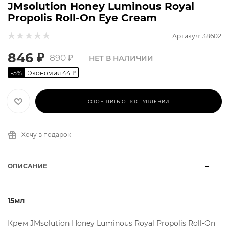
JMsolution Honey Luminous Royal
Propolis Roll-On Eye Cream
Артикул: 38602
846
₽
890
₽
НЕТ В НАЛИЧИИ
-
5
%
Экономия
44
₽
СООБЩИТЬ О ПОСТУПЛЕНИИ
Хочу в подарок
ОПИСАНИЕ
15мл
Крем JMsolution Honey Luminous Royal Propolis Roll-On