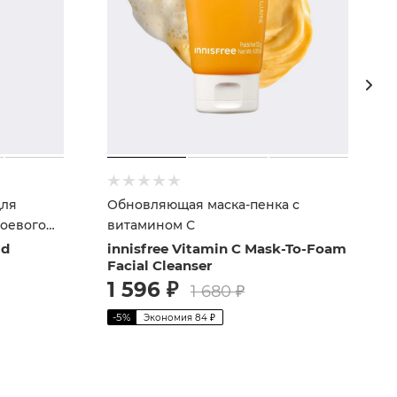
для
Обновляющая маска-пенка с
оевого
витамином С
ld
innisfree Vitamin C Mask-To-Foam
Facial Cleanser
1 596
₽
1 680
₽
-
5
%
Экономия
84
₽