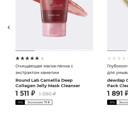
5
Очищающая маска-пенка с
Глубокоо
экстрактом камелии
для умыв
центелл
Round Lab Camellia Deep
dewdap C
Collagen Jelly Mask Cleanser
Pack Cle
1 511
₽
1 891
1 590
₽
-
5
%
-
5
%
Экономия
79
₽
Экон