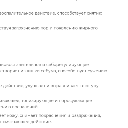
оспалительное действие, способствует снятию
тствуя загрязнению пор и появлению жирного
тивовоспалительное и себорегулирующее
астворяет излишки себума, способствует сужению
 действие, улучшает и выравнивает текстуру
каивающее, тонизирующее и поросужающее
лению воспалений.
ает кожу, снимает покраснения и раздражения,
т смягчающее действие.