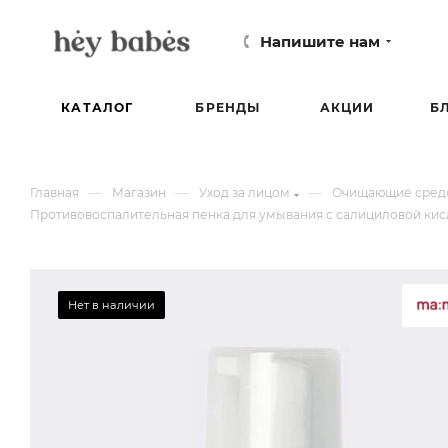
Напишите нам
КАТАЛОГ
БРЕНДЫ
АКЦИИ
Б
—
—
—
Главная
Магазин
Уход за лицом
Очищающие средс
Противовоспалительная пенка для умывания с салициловой кисл
Нет в наличии