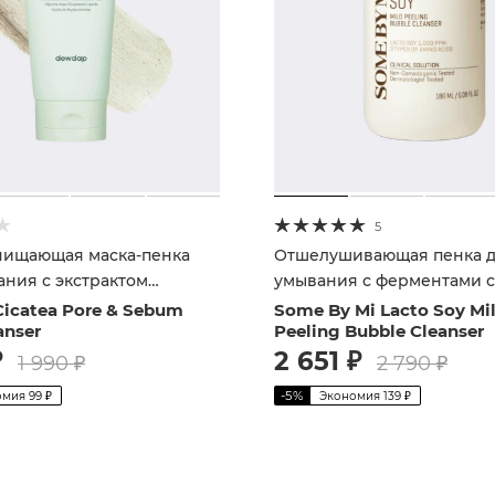
5
чищающая маска-пенка
Отшелушивающая пенка 
ания с экстрактом
умывания с ферментами с
ы
молока
icatea Pore & Sebum
Some By Mi Lacto Soy Mi
anser
Peeling Bubble Cleanser
₽
2 651
₽
1 990
₽
2 790
₽
-
5
%
омия
99
₽
Экономия
139
₽