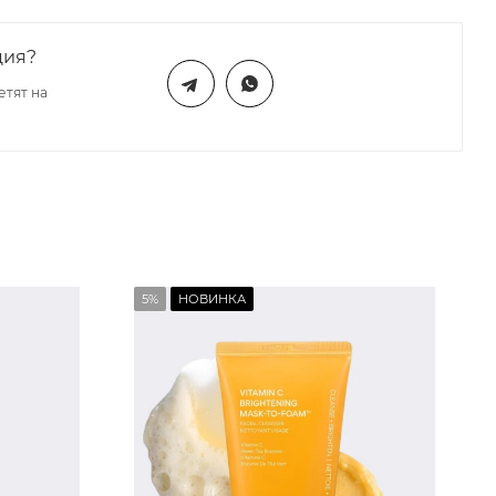
ция?
етят на
5%
НОВИНКА