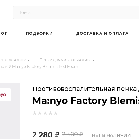
ЛОГ
ПОДБОРКИ
ДОСТАВКА И ОПЛАТА
—
—
тва для лица
Пенки для умывания лица
отой Ma:nyo Factory Blemish Red Foam
Противовоспалительная пенка 
Ma:nyo Factory Blem
2 280
₽
2 400
₽
НЕТ В НАЛИЧИИ