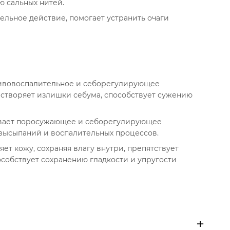
 сальных нитей.
льное действие, помогает устранить очаги
тивовоспалительное и себорегулирующее
астворяет излишки себума, способствует сужению
ывает поросужающее и себорегулирующее
высыпаний и воспалительных процессов.
ет кожу, сохраняя влагу внутри, препятствует
особствует сохранению гладкости и упругости