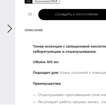
Экономия
109
₽
-
5
%
СООБЩИТЬ О ПОСТУПЛЕНИИ
ОПИСАНИЕ
Тонер-эссенция с салициловой кислото
себорегуляцию и отшелушивание.
Объём: 100 мл
Подходит для:
Кожи, склонной к повыше
Преимущества:
Отшелушивает ороговевший слой кле
Регулирует работу сальных желез, с