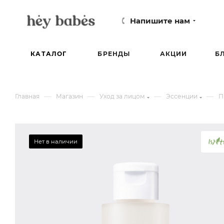
Напишите нам
КАТАЛОГ
БРЕНДЫ
АКЦИИ
Б
—
—
—
—
Главная
Магазин
Уход за лицом
Эссенции
П
Нет в наличии