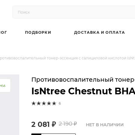
ЛОГ
ПОДБОРКИ
ДОСТАВКА И ОПЛАТА
ротивовоспалительный тонер-эссенция с салициловой кислотой IsNtre
Противовоспалительный тонер-
IsNtree Chestnut BHA
6
2 081
₽
2 190
₽
НЕТ В НАЛИЧИИ